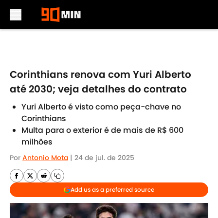
Skip to main content
Corinthians renova com Yuri Alberto
até 2030; veja detalhes do contrato
Yuri Alberto é visto como peça-chave no
Corinthians
Multa para o exterior é de mais de R$ 600
milhões
Por
Antonio Mota
|
24 de jul. de 2025
Add us as a preferred source