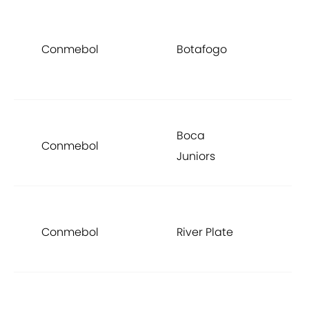
C
d
Conmebol
Botafogo
L
2
r
Boca
Conmebol
A
Juniors
S
r
Conmebol
River Plate
A
S
c