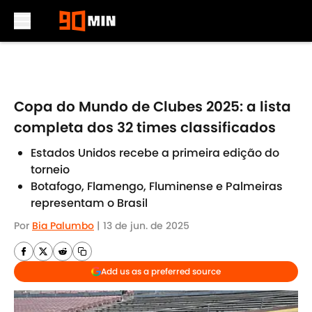
Skip to main content
Copa do Mundo de Clubes 2025: a lista
completa dos 32 times classificados
Estados Unidos recebe a primeira edição do
torneio
Botafogo, Flamengo, Fluminense e Palmeiras
representam o Brasil
Por
Bia Palumbo
|
13 de jun. de 2025
Add us as a preferred source