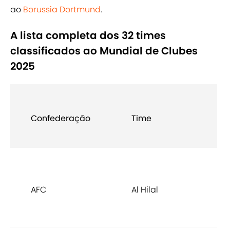
ao
Borussia Dortmund
.
A lista completa dos 32 times
classificados ao Mundial de Clubes
2025
C
Confederação
Time
c
a
C
A
AFC
Al Hilal
C
L