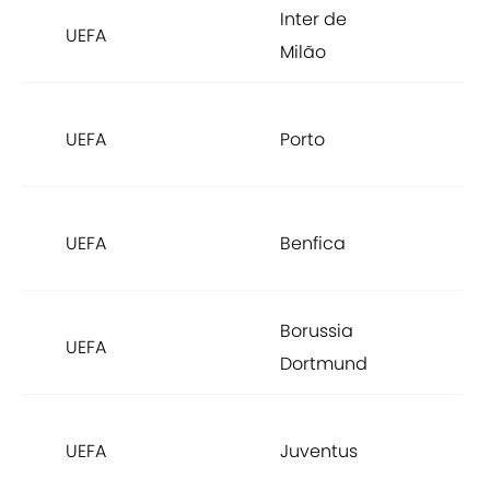
Inter de
r
UEFA
Milão
E
r
UEFA
Porto
E
r
UEFA
Benfica
E
Borussia
r
UEFA
Dortmund
E
r
UEFA
Juventus
E