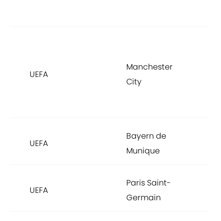
2
C
d
Manchester
UEFA
C
City
L
2
Bayern de
r
UEFA
Munique
E
Paris Saint-
r
UEFA
Germain
E