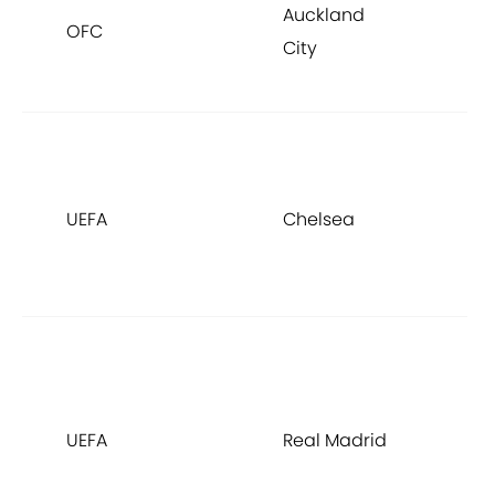
Auckland
d
OFC
City
C
L
C
d
UEFA
Chelsea
C
L
2
C
d
C
UEFA
Real Madrid
L
2