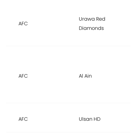
C
Urawa Red
A
AFC
Diamonds
C
L
C
A
AFC
Al Ain
C
L
2
r
AFC
Ulsan HD
Á