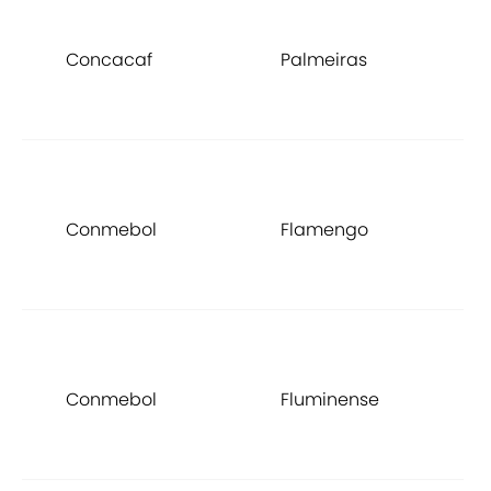
C
d
Concacaf
Palmeiras
L
2
C
d
Conmebol
Flamengo
L
2
C
d
Conmebol
Fluminense
L
2