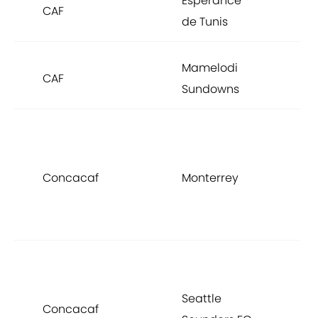
Espérance
r
CAF
de Tunis
Á
Mamelodi
r
CAF
Sundowns
Á
C
d
Concacaf
Monterrey
C
C
C
C
d
Seattle
Concacaf
C