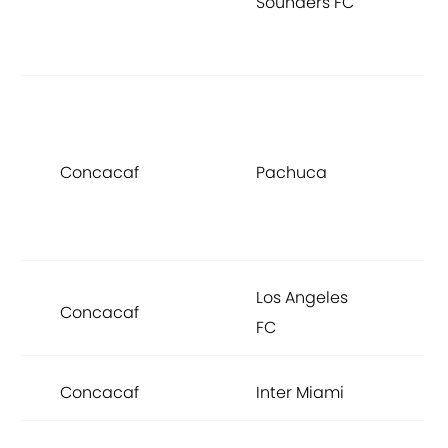
Sounders FC
C
C
C
d
Concacaf
Pachuca
C
C
C
Los Angeles
Concacaf
p
FC
Concacaf
Inter Miami
p