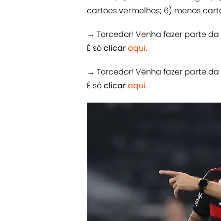
cartões vermelhos; 6) menos cartõ
→ Torcedor! Venha fazer parte d
É só
clicar
aqui
.
→ Torcedor! Venha fazer parte d
É só
clicar
aqui
.