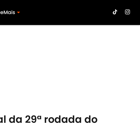
ue
Mais
al da 29ª rodada do