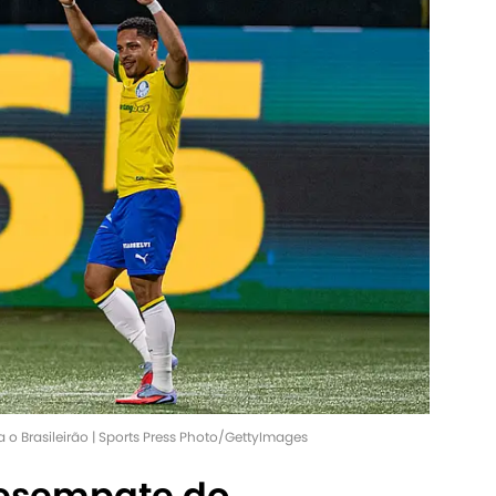
o Brasileirão | Sports Press Photo/GettyImages
 desempate do