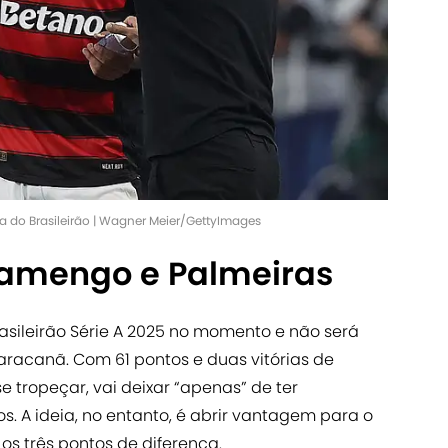
a do Brasileirão | Wagner Meier/GettyImages
lamengo e Palmeiras
rasileirão Série A 2025 no momento e não será
racanã. Com 61 pontos e duas vitórias de
e tropeçar, vai deixar “apenas” de ter
. A ideia, no entanto, é abrir vantagem para o
s três pontos de diferença.