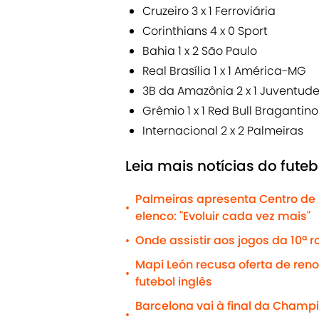
Cruzeiro 3 x 1 Ferroviária
Corinthians 4 x 0 Sport
Bahia 1 x 2 São Paulo
Real Brasília 1 x 1 América-MG
3B da Amazônia 2 x 1 Juventud
Grêmio 1 x 1 Red Bull Bragantino
Internacional 2 x 2 Palmeiras
Leia mais notícias do futeb
Palmeiras apresenta Centro de 
•
elenco: "Evoluir cada vez mais"
Onde assistir aos jogos da 10ª 
•
Mapi León recusa oferta de re
•
futebol inglês
Barcelona vai à final da Champ
•