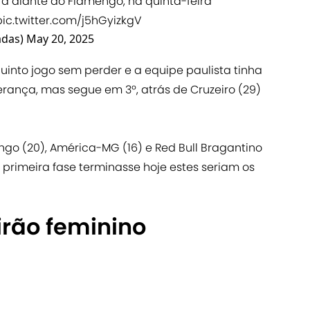
rá diante do Flamengo, na quinta-feira
pic.twitter.com/j5hGyizkgV
adas)
May 20, 2025
into jogo sem perder e a equipe paulista tinha
erança, mas segue em 3º, atrás de Cruzeiro (29)
engo (20), América-MG (16) e Red Bull Bragantino
 primeira fase terminasse hoje estes seriam os
irão feminino