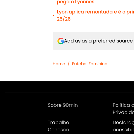
pega o Lyonnes
Lyon aplica remontada e é o pr
•
25/26
Add us as a preferred source
Home
/
Futebol Feminino
Sobre 90min
Política 
Privacid
Trabalhe
Declara
Conosco
acessibi