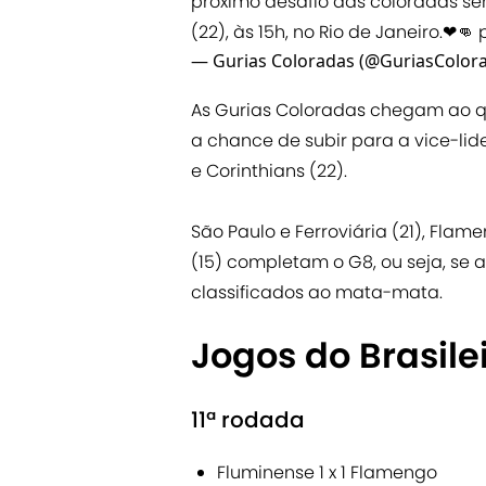
próximo desafio das coloradas se
(22), às 15h, no Rio de Janeiro.❤👊
— Gurias Coloradas (@GuriasColor
As Gurias Coloradas chegam ao qu
a chance de subir para a vice-lid
e Corinthians (22).
São Paulo e Ferroviária (21), Flam
(15) completam o G8, ou seja, se a
classificados ao mata-mata.
Jogos do Brasile
11ª rodada
Fluminense 1 x 1 Flamengo