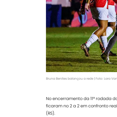
Bruna Benites balançou a rede | Foto: Lara Van
No encerramento da 11ª rodada d
ficaram no 2 a 2 em confronto real
(RS).