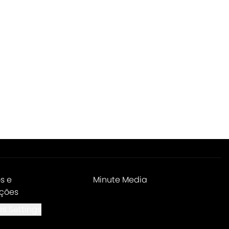
s e
Minute Media
ções
s Settings