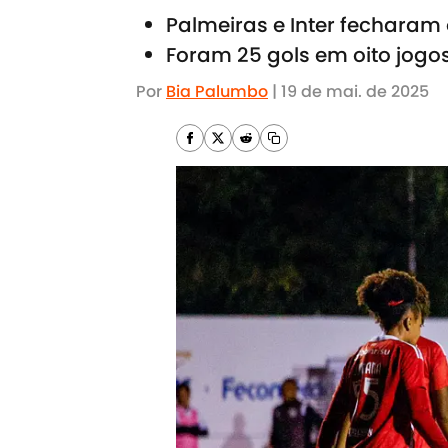
Palmeiras e Inter fechara
Foram 25 gols em oito jogo
Por
Bia Palumbo
|
19 de mai. de 2025