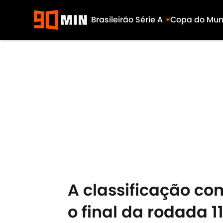
Brasileirão Série A
Copa do Mu
Skip to main content
A classificação co
o final da rodada 1