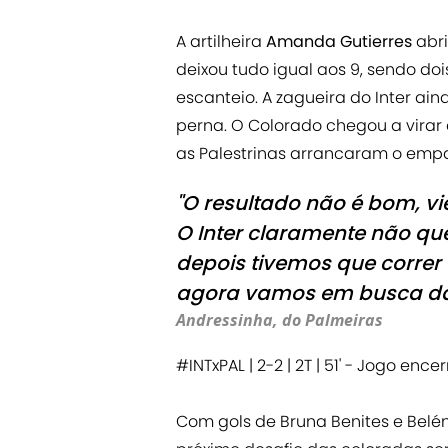
A artilheira
Amanda Gutierres
abri
deixou tudo igual aos 9, sendo d
escanteio. A zagueira do Inter a
perna. O Colorado chegou a vira
as Palestrinas arrancaram o em
"O resultado não é bom, vi
O Inter claramente não qu
depois tivemos que correr 
agora vamos em busca da v
Andressinha, do Palmeiras
#INTxPAL
| 2-2 | 2T | 51' - Jogo enc
Com gols de Bruna Benites e Belé