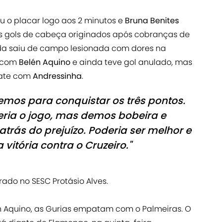
u o placar logo aos 2 minutos e
Bruna Benites
ois gols de cabeça originados após cobranças de
inda saiu de campo lesionada com dores na
r com
Belén Aquino
e ainda teve gol anulado, mas
pate com
Andressinha
.
emos para conquistar os três pontos.
eria o jogo, mas demos bobeira e
atrás do prejuízo. Poderia ser melhor e
itória contra o Cruzeiro."
errado no SESC Protásio Alves.
n Aquino, as Gurias empatam com o Palmeiras. O