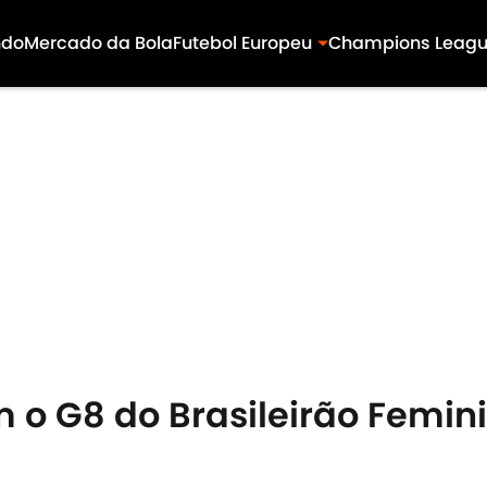
ndo
Mercado da Bola
Futebol Europeu
Champions Leag
m o G8 do Brasileirão Femin
1