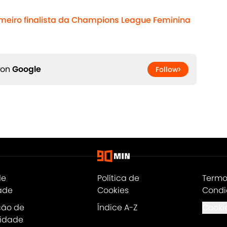
imeiro finalista da Champions League Feminina
 on
Google
Follow
de
Política de
Termo
ade
Cookies
Condi
ção de
Índice A-Z
Cookie
lidade