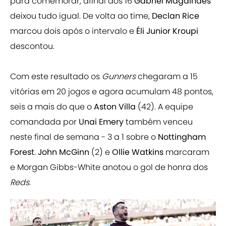
para comemorar, afinal aos 16
Gabriel Magalhães
deixou tudo igual. De volta ao time,
Declan Rice
marcou dois após o intervalo e
Éli Junior Kroupi
descontou.
Com este resultado os
Gunners
chegaram a 15
vitórias em 20 jogos e agora acumulam 48 pontos,
seis a mais do que o
Aston Villa
(42). A equipe
comandada por
Unai Emery
também venceu
neste final de semana - 3 a 1 sobre o
Nottingham
Forest
.
John McGinn
(2) e
Ollie Watkins
marcaram
e Morgan Gibbs-White anotou o gol de honra dos
Reds
.