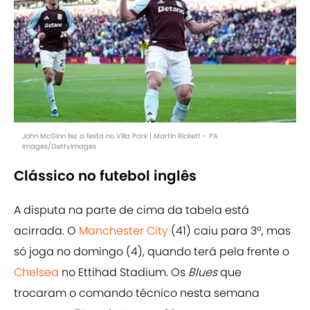
John McGinn fez a festa no Villa Park | Martin Rickett - PA
Images/GettyImages
Clássico no futebol inglês
A disputa na parte de cima da tabela está
acirrada. O
Manchester City
(41) caiu para 3º, mas
só joga no domingo (4), quando terá pela frente o
Chelsea
no Ettihad Stadium. Os
Blues
que
trocaram o comando técnico nesta semana