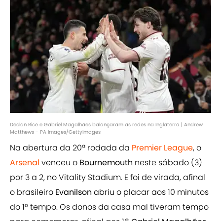
Declan Rice e Gabriel Magalhães balançaram as redes na Inglaterra | Andrew
Matthews - PA Images/GettyImages
Na abertura da 20ª rodada da
Premier League
, o
Arsenal
venceu o
Bournemouth
neste sábado (3)
por 3 a 2, no Vitality Stadium. E foi de virada, afinal
o brasileiro
Evanilson
abriu o placar aos 10 minutos
do 1º tempo. Os donos da casa mal tiveram tempo