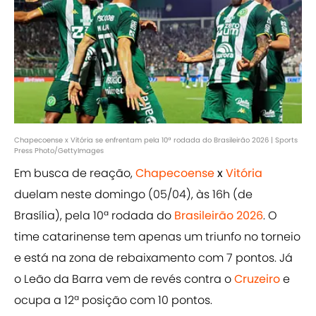
Chapecoense x Vitória se enfrentam pela 10ª rodada do Brasileirão 2026 | Sports
Press Photo/GettyImages
Em busca de reação,
Chapecoense
x
Vitória
duelam neste domingo (05/04), às 16h (de
Brasília), pela 10ª rodada do
Brasileirão 2026
. O
time catarinense tem apenas um triunfo no torneio
e está na zona de rebaixamento com 7 pontos. Já
o Leão da Barra vem de revés contra o
Cruzeiro
e
ocupa a 12ª posição com 10 pontos.