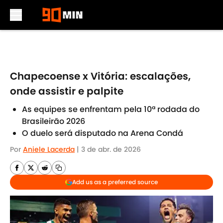
Skip to main content
Chapecoense x Vitória: escalações,
onde assistir e palpite
As equipes se enfrentam pela 10ª rodada do
Brasileirão 2026
O duelo será disputado na Arena Condá
Por
Aniele Lacerda
|
3 de abr. de 2026
Add us as a preferred source