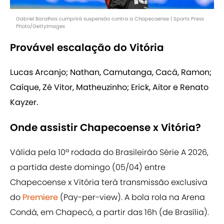
Gabriel Baralhas cumprirá suspensão contra a Chapecoense | Sports Press
Photo/GettyImages
Provável escalação do Vitória
Lucas Arcanjo; Nathan, Camutanga, Cacá, Ramon;
Caíque, Zé Vitor, Matheuzinho; Erick, Aitor e Renato
Kayzer.
Onde assistir Chapecoense x Vitória?
Válida pela 10ª rodada do Brasileirão Série A 2026,
a partida deste domingo (05/04) entre
Chapecoense x Vitória terá transmissão exclusiva
do
Premiere
(Pay-per-view). A bola rola na Arena
Condá, em Chapecó, a partir das 16h (de Brasília).