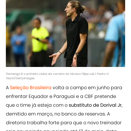
Flamengo é o primeiro clube da carreira do técnico Filipe Luís | Pedro H.
Tesch/GettyImages
A
Seleção Brasileira
volta a campo em junho para
enfrentar Equador e Paraguai e a CBF pretende
que o time já esteja com o
substituto de Dorival Jr
,
demitido em março, no banco de reservas. A
diretoria trabalha forte para que o novo treinador