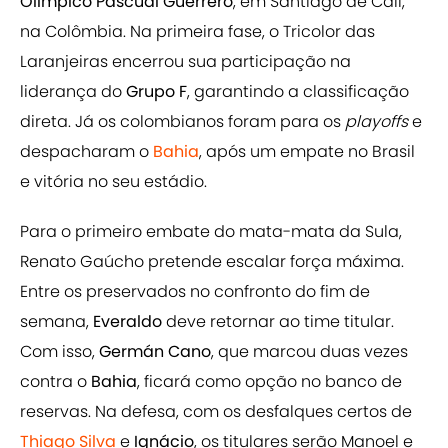
Olímpico Pascual Guerrero
, em Santiago de Cali,
na Colômbia. Na primeira fase, o Tricolor das
Laranjeiras encerrou sua participação na
liderança do
Grupo F
, garantindo a classificação
direta. Já os colombianos foram para os
playoffs
e
despacharam o
Bahia
, após um empate no Brasil
e vitória no seu estádio.
Para o primeiro embate do mata-mata da Sula,
Renato Gaúcho pretende escalar força máxima.
Entre os preservados no confronto do fim de
semana,
Everaldo
deve retornar ao time titular.
Com isso,
Germán Cano
, que marcou duas vezes
contra o
Bahia
, ficará como opção no banco de
reservas. Na defesa, com os desfalques certos de
Thiago Silva
e
Ignácio
, os titulares serão Manoel e