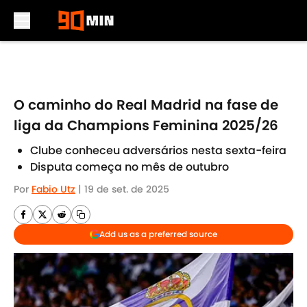
Skip to main content
O caminho do Real Madrid na fase de
liga da Champions Feminina 2025/26
Clube conheceu adversários nesta sexta-feira
Disputa começa no mês de outubro
Por
Fabio Utz
|
19 de set. de 2025
Add us as a preferred source