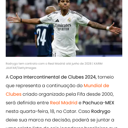
Rodrygo tem contrato com o Real Madrid até junho de 2028 | KARIM
JAAFAR/GettyImages
A
Copa Intercontinental de Clubes 2024,
torneio
que representa a continuação do
Mundial de
Clubes
criado organizado pela Fifa desde 2000,
será definida entre
Real Madrid
e
Pachuca
-
MEX
nesta quarta-feira, 18, no Catar. Caso
Rodrygo
deixe sua marca na decisão, poderá se juntar a