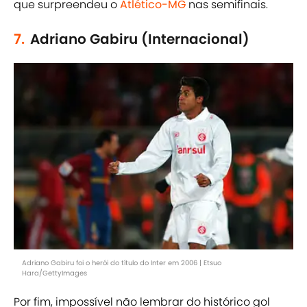
que surpreendeu o
Atlético-MG
nas semifinais.
7.
Adriano Gabiru (Internacional)
Adriano Gabiru foi o herói do título do Inter em 2006 | Etsuo
Hara/GettyImages
Por fim, impossível não lembrar do histórico gol