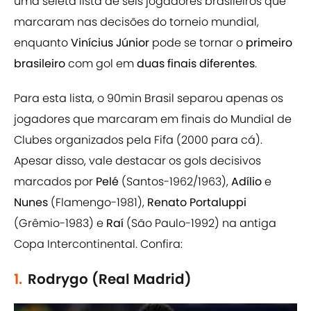
uma seleta lista de seis jogadores brasileiros que
marcaram nas decisões do torneio mundial,
enquanto
Vinícius
Júnior
pode se tornar o
primeiro
brasileiro
com gol em
duas finais diferentes
.
Para esta lista, o 90min Brasil separou apenas os
jogadores que marcaram em finais do Mundial de
Clubes organizados pela Fifa (2000 para cá).
Apesar disso, vale destacar os gols decisivos
marcados por
Pelé
(Santos-1962/1963),
Adílio
e
Nunes
(Flamengo-1981),
Renato Portaluppi
(Grêmio-1983) e
Raí
(São Paulo-1992) na antiga
Copa Intercontinental. Confira:
1.
Rodrygo (Real Madrid)