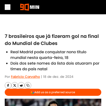
Skip to main content
7 brasileiros que já fizeram gol na final
do Mundial de Clubes
Real Madrid pode conquistar nono título
mundial nesta quarta-feira, 18
Dois dos sete nomes da lista dois atuaram por
times do país natal
Por
Fabrício Carvalho
|
18 de dez. de 2024
Add us as a preferred source