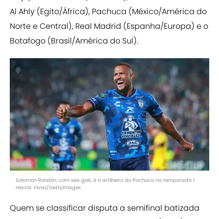
Al Ahly (Egito/África), Pachuca (México/América do
Norte e Central), Real Madrid (Espanha/Europa) e o
Botafogo (Brasíl/América do Sul).
Salomón Rondón, com seis gols, é o artilheiro do Pachuca na temporada |
Hector Vivas/GettyImages
Quem se classificar disputa a semifinal batizada