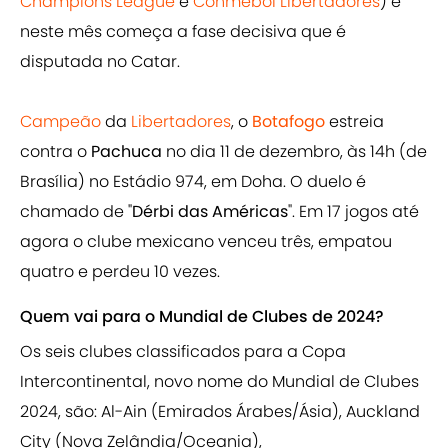
Champions League
e
Conmebol Libertadores
) e
neste mês começa a fase decisiva que é
disputada no Catar.
Campeão
da
Libertadores
, o
Botafogo
estreia
contra o
Pachuca
no dia 11 de dezembro, às 14h (de
Brasília) no Estádio 974, em Doha. O duelo é
chamado de "
Dérbi das Américas
". Em 17 jogos até
agora o clube mexicano venceu três, empatou
quatro e perdeu 10 vezes.
Quem vai para o Mundial de Clubes de 2024?
Os seis clubes classificados para a Copa
Intercontinental, novo nome do Mundial de Clubes
2024, são: Al-Ain (Emirados Árabes/Ásia), Auckland
City (Nova Zelândia/Oceania),