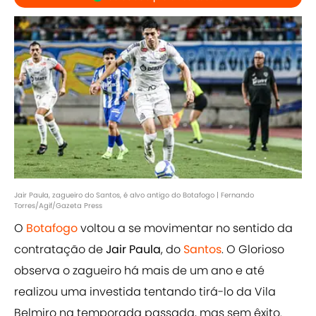
Jair Paula, zagueiro do Santos, é alvo antigo do Botafogo | Fernando
Torres/Agif/Gazeta Press
O
Botafogo
voltou a se movimentar no sentido da
contratação de
Jair Paula
, do
Santos
. O Glorioso
observa o zagueiro há mais de um ano e até
realizou uma investida tentando tirá-lo da Vila
Belmiro na temporada passada, mas sem êxito.