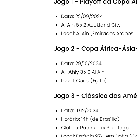
Jogo 1 - Playoff da Copa Á
Data:
22/09/2024
Al Ain
6 x 2 Auckland City
Local:
Al Ain (Emirados Árabes 
Jogo 2 - Copa África-Ásia
Data:
29/10/2024
Al-Ahly
3 x 0 Al Ain
Local: Cairo (Egito)
Jogo 3 - Clássico das Amé
Data: 11/12/2024
Horário: 14h (de Brasília)
Clubes: Pachuca x Botafogo
Local: Estádio 974, em Doha (Q