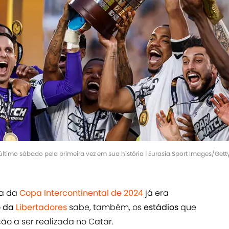
último sábado pela primeira vez em sua história | Eurasia Sport Images/Get
ta da
Copa Intercontinental de 2024
já era
 da
Libertadores
sabe, também, os
estádios
que
o a ser realizada no Catar.