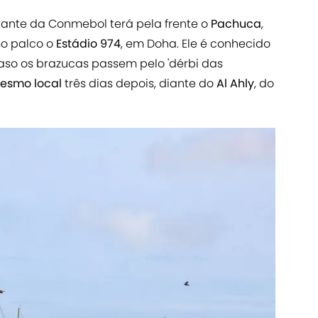
ntante da Conmebol terá pela frente o
Pachuca
,
mo palco o
Estádio 974
, em Doha. Ele é conhecido
Caso os brazucas passem pelo 'dérbi das
esmo local
três dias depois, diante do
Al Ahly
, do