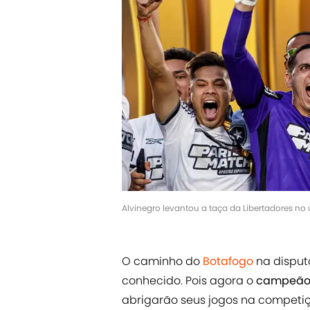
Alvinegro levantou a taça da Libertadores no 
O caminho do
Botafogo
na dispu
conhecido. Pois agora o
campeão
abrigarão seus jogos na competiçã