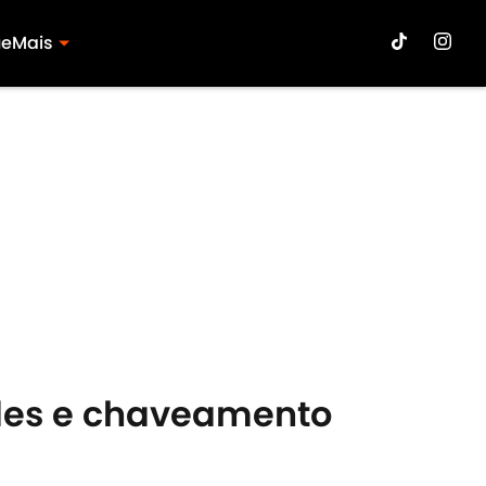
ue
Mais
edes e chaveamento