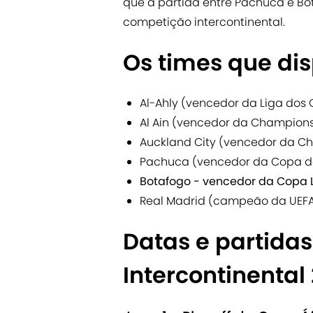
que a partida entre Pachuca e Bo
competição intercontinental.
Os times que dis
Al-Ahly (vencedor da Liga do
Al Ain (vencedor da Champion
Auckland City (vencedor da C
Pachuca (vencedor da Copa 
Botafogo - vencedor da Copa 
Real Madrid (campeão da UEF
Datas e partida
Intercontinental