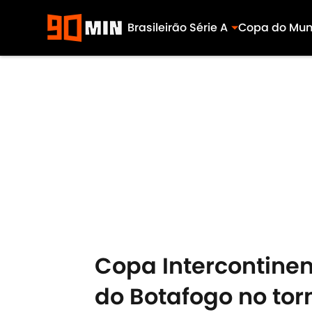
Brasileirão Série A
Copa do Mu
Skip to main content
Copa Intercontinen
do Botafogo no tor