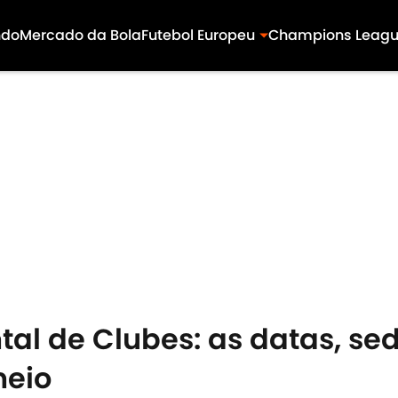
ndo
Mercado da Bola
Futebol Europeu
Champions Leag
tal de Clubes: as datas, s
neio