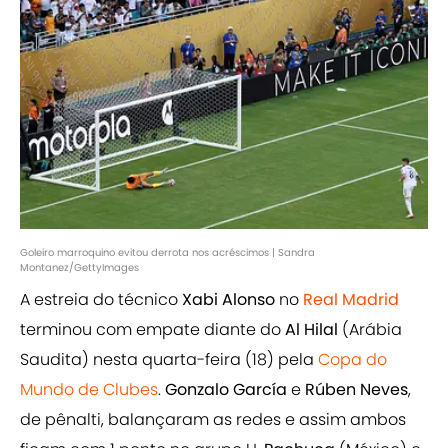
Goleiro marroquino evitou derrota nos acréscimos | Sandra
Montanez/GettyImages
A estreia do técnico
Xabi Alonso
no
Real Madrid
terminou com empate diante do
Al Hilal
(Arábia
Saudita) nesta quarta-feira (18) pela
Copa do
Mundo de Clubes
.
Gonzalo García
e
Rúben Neves
,
de pênalti, balançaram as redes e assim ambos