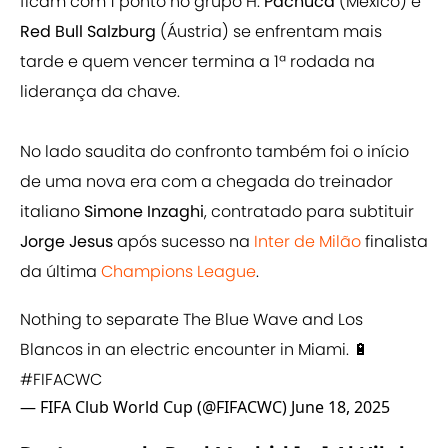
ficam com 1 ponto no grupo H.
Pachuca
(México) e
Red Bull Salzburg
(Áustria) se enfrentam mais
tarde e quem vencer termina a 1ª rodada na
liderança da chave.
No lado saudita do confronto também foi o início
de uma nova era com a chegada do treinador
italiano
Simone Inzaghi
, contratado para subtituir
Jorge Jesus
após sucesso na
Inter de Milão
finalista
da última
Champions League
.
Nothing to separate The Blue Wave and Los
Blancos in an electric encounter in Miami. 🔋
#FIFACWC
— FIFA Club World Cup (@FIFACWC)
June 18, 2025