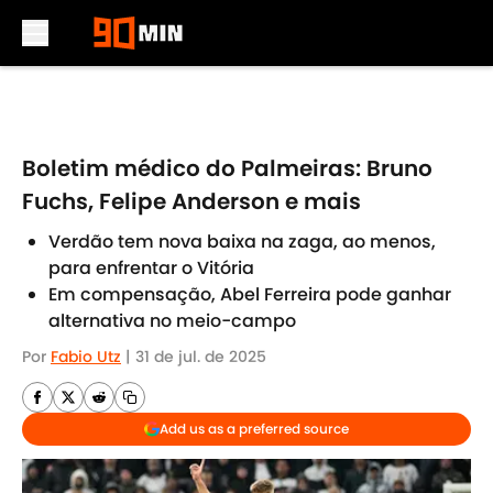
Skip to main content
Boletim médico do Palmeiras: Bruno
Fuchs, Felipe Anderson e mais
Verdão tem nova baixa na zaga, ao menos,
para enfrentar o Vitória
Em compensação, Abel Ferreira pode ganhar
alternativa no meio-campo
Por
Fabio Utz
|
31 de jul. de 2025
Add us as a preferred source