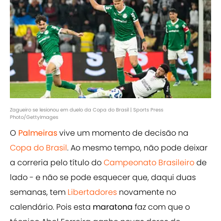
Zagueiro se lesionou em duelo da Copa do Brasil | Sports Press
Photo/GettyImages
O
Palmeiras
vive um momento de decisão na
Copa do Brasil
. Ao mesmo tempo, não pode deixar
a correria pelo título do
Campeonato Brasileiro
de
lado - e não se pode esquecer que, daqui duas
semanas, tem
Libertadores
novamente no
calendário. Pois esta
maratona
faz com que o