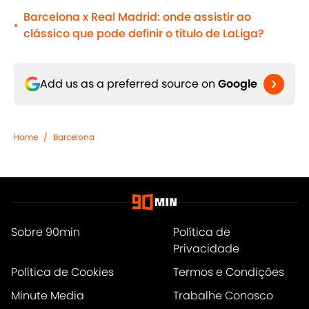
Barcelona x Real Madrid: onde assistir ao
•
clássico que pode definir o título de LaLiga?
Add us as a preferred source on
Google
Home
/
Barcelona
Sobre 90min
Política de
Privacidade
Política de Cookies
Termos e Condições
Minute Media
Trabalhe Conosco