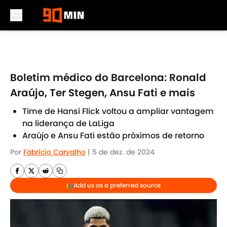
Skip to main content
Boletim médico do Barcelona: Ronald
Araújo, Ter Stegen, Ansu Fati e mais
Time de Hansi Flick voltou a ampliar vantagem
na liderança de LaLiga
Araújo e Ansu Fati estão próximos de retorno
Por
Fabrício Carvalho
|
5 de dez. de 2024
Add us as a preferred source