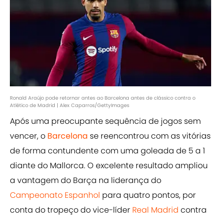
Ronald Araújo pode retornar antes ao Barcelona antes de clássico contra o
Atlético de Madrid | Alex Caparros/GettyImages
Após uma preocupante sequência de jogos sem
vencer, o
Barcelona
se reencontrou com as vitórias
de forma contundente com uma goleada de 5 a 1
diante do Mallorca. O excelente resultado ampliou
a vantagem do Barça na liderança do
Campeonato Espanhol
para quatro pontos, por
conta do tropeço do vice-líder
Real Madrid
contra