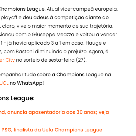
 Champions League
. Atual vice-campeã europeia,
 playoff e
deu adeus à competição diante do
e, claro, vive o maior momento de sua trajetória.
sionou com o Giuseppe Meazza e voltou a vencer
 a 1 - já havia aplicado 3 a 1 em casa. Hauge e
, com Bastoni diminuindo o prejuízo. Agora, é
r City
no sorteio de sexta-feira (27).
acompanhar tudo sobre a Champions League na
 UCL
no WhatsApp!
ons League:
und, anuncia aposentadoria aos 30 anos; veja
SG, finalista da Uefa Champions League