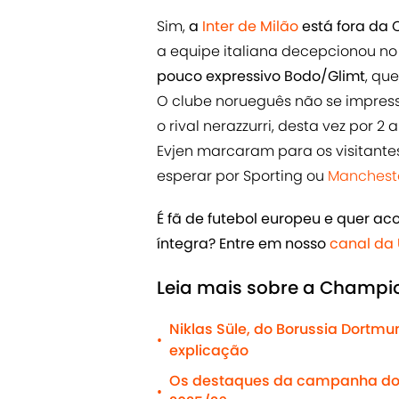
Sim,
a
Inter de Milão
está fora da
a equipe italiana decepcionou no
pouco expressivo Bodo/Glimt
, qu
O clube norueguês não se impres
o rival nerazzurri, desta vez por 2
Evjen marcaram para os visitantes
esperar por Sporting ou
Mancheste
É fã de futebol europeu e quer 
íntegra? Entre em nosso
canal da
Leia mais sobre a Champi
Niklas Süle, do Borussia Dortm
•
explicação
Os destaques da campanha do P
•