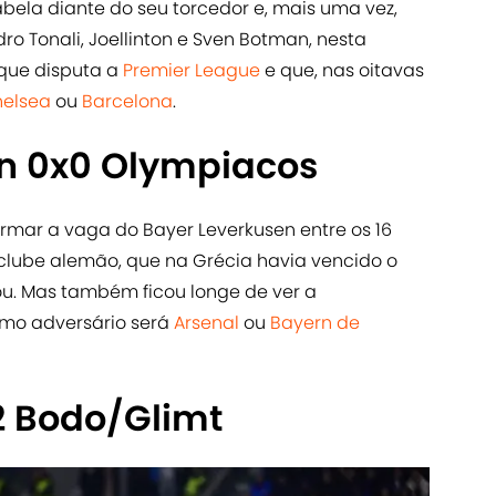
bela diante do seu torcedor e, mais uma vez,
ro Tonali, Joellinton e Sven Botman, nesta
 que disputa a
Premier League
e que, nas oitavas
elsea
ou
Barcelona
.
n 0x0 Olympiacos
irmar a vaga do Bayer Leverkusen entre os 16
clube alemão, que na Grécia havia vencido o
lhou. Mas também ficou longe de ver a
ximo adversário será
Arsenal
ou
Bayern de
x2 Bodo/Glimt