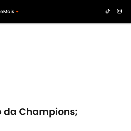
ue
Mais
lão da Champions;