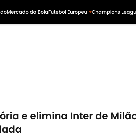
ndo
Mercado da Bola
Futebol Europeu
Champions Leag
tória e elimina Inter de Mi
dada