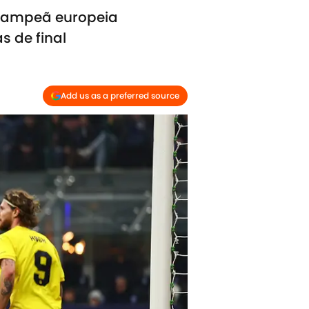
-campeã europeia
s de final
Add us as a preferred source