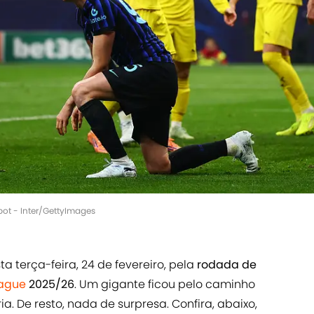
bot - Inter/GettyImages
a terça-feira, 24 de fevereiro, pela
rodada de
ague
2025/26
. Um gigante ficou pelo caminho
ria. De resto, nada de surpresa. Confira, abaixo,