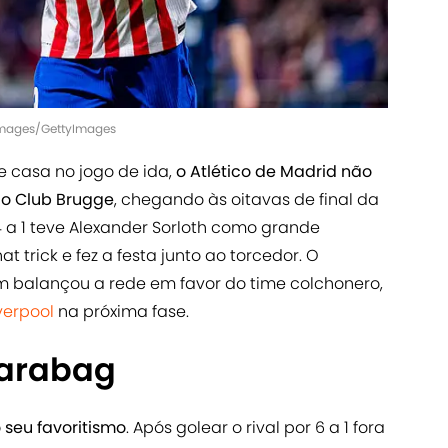
t Images/GettyImages
e casa no jogo de ida,
o Atlético de Madrid não
o Club Brugge
, chegando às oitavas de final da
4 a 1 teve Alexander Sorloth como grande
t trick e fez a festa junto ao torcedor. O
m balançou a rede em favor do time colchonero,
verpool
na próxima fase.
Qarabag
seu favoritismo
. Após golear o rival por 6 a 1 fora