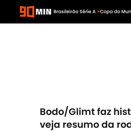
Brasileirão Série A
Copa do Mu
Skip to main content
Bodo/Glimt faz his
veja resumo da ro