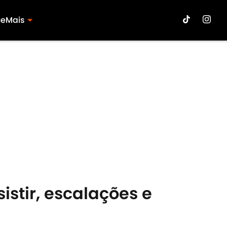
ue
Mais
stir, escalações e