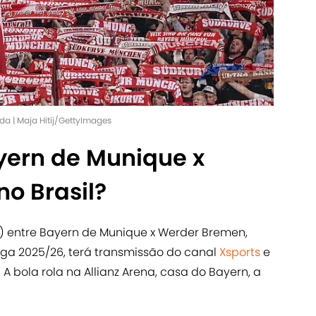
ida | Maja Hitij/GettyImages
ayern de Munique x
o Brasil?
9) entre Bayern de Munique x Werder Bremen,
iga 2025/26, terá transmissão do canal
Xsports
e
. A bola rola na Allianz Arena, casa do Bayern, a