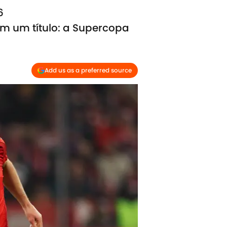
6
m um título: a Supercopa
Add us as a preferred source