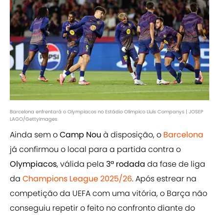
Barcelona enfrentará o Olympiacos no Estádio Olímpico Lluís Companys | JOSEP
LAGO/GettyImages
Ainda sem o
Camp Nou
à disposição, o
Barcelona
já confirmou o local para a partida contra o
Olympiacos
, válida pela
3ª rodada
da fase de liga
da
Champions League 2025/26
. Após estrear na
competição da UEFA com uma vitória, o Barça não
conseguiu repetir o feito no confronto diante do