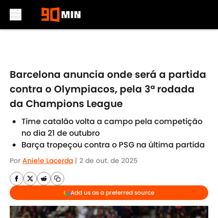
Skip to main content
Barcelona anuncia onde será a partida
contra o Olympiacos, pela 3ª rodada
da Champions League
Time catalão volta a campo pela competição
no dia 21 de outubro
Barça tropeçou contra o PSG na última partida
Por
Aniele Lacerda
|
2 de out. de 2025
Add us as a preferred source