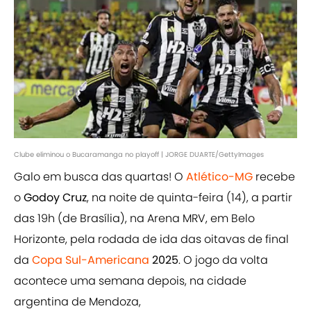
Clube eliminou o Bucaramanga no playoff | JORGE DUARTE/GettyImages
Galo em busca das quartas! O
Atlético-MG
recebe
o
Godoy Cruz
, na noite de quinta-feira (14), a partir
das 19h (de Brasília), na Arena MRV, em Belo
Horizonte, pela rodada de ida das oitavas de final
da
Copa Sul-Americana
2025
. O jogo da volta
acontece uma semana depois, na cidade
argentina de Mendoza,