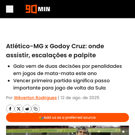
Skip to main content
Atlético-MG x Godoy Cruz: onde
assistir, escalações e palpite
Galo vem de duas decisões por penalidades
em jogos de mata-mata este ano
Vencer primeira partida significa passo
importante para jogo de volta da Sula
Por
Wéverton Rodrigues
|
12 de ago. de 2025
Add us as a preferred source