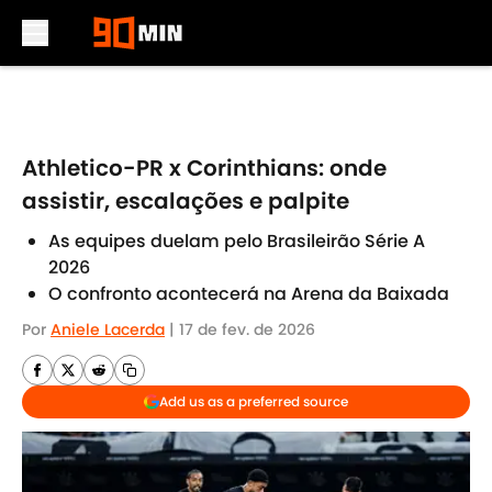
Skip to main content
Athletico-PR x Corinthians: onde
assistir, escalações e palpite
As equipes duelam pelo Brasileirão Série A
2026
O confronto acontecerá na Arena da Baixada
Por
Aniele Lacerda
|
17 de fev. de 2026
Add us as a preferred source