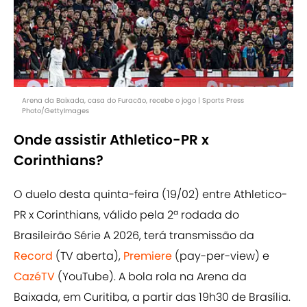
Arena da Baixada, casa do Furacão, recebe o jogo | Sports Press
Photo/GettyImages
Onde assistir Athletico-PR x
Corinthians?
O duelo desta quinta-feira (19/02) entre Athletico-
PR x Corinthians, válido pela 2ª rodada do
Brasileirão Série A 2026, terá transmissão da
Record
(TV aberta),
Premiere
(pay-per-view) e
CazéTV
(YouTube). A bola rola na Arena da
Baixada, em Curitiba, a partir das 19h30 de Brasília.