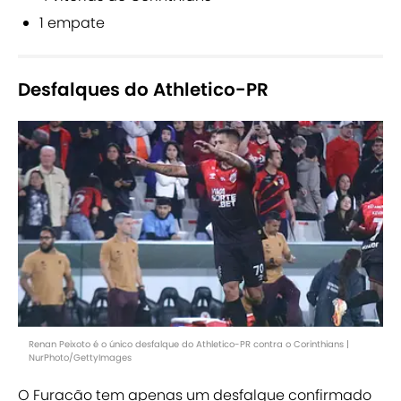
1 empate
Desfalques do Athletico-PR
Renan Peixoto é o único desfalque do Athletico-PR contra o Corinthians |
NurPhoto/GettyImages
O Furacão tem apenas um desfalque confirmado