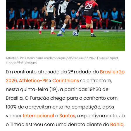
Athletico-PR x Corinthians medem forças pelo Brasileirão 2026 | Eurasia Sport
Images/GettyImages
Em confronto atrasado da
2ª rodada
do
Brasileirão
2026
,
Athletico-PR
x
Corinthians
se enfrentam,
nesta quinta-feira (19), a partir das 19h30 de
Brasília. O Furacão chega para o confronto com
100% de aproveitamento na competição, após
vencer
Internacional
e
Santos
, respectivamente. Já
o Timão estreou com uma derrota diante do
Bahia
,