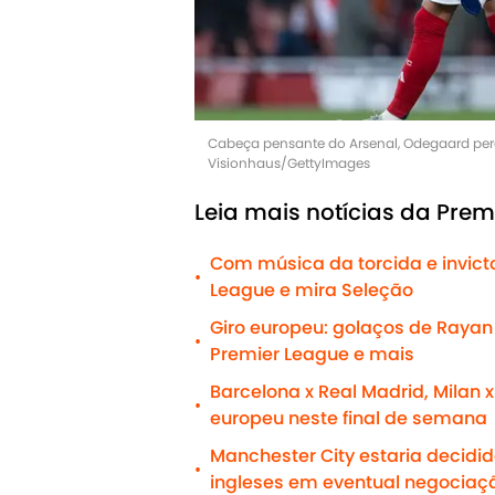
Cabeça pensante do Arsenal, Odegaard perd
Visionhaus/GettyImages
Leia mais notícias da Prem
Com música da torcida e invict
•
League e mira Seleção
Giro europeu: golaços de Rayan e
•
Premier League e mais
Barcelona x Real Madrid, Milan x
•
europeu neste final de semana
Manchester City estaria decidido
•
ingleses em eventual negociaç