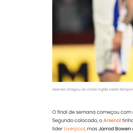
Asensio chegou ao clube inglês nesta tempo
O final de semana começou com 
Segundo colocado, o
Arsenal
tinh
líder
Liverpool
, mas
Jarrod Bowen