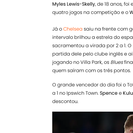
Myles Lewis-Skelly
, de 18 anos, fo
quatro jogos na competição e o
W
Já o
Chelsea
saiu na frente com g
intervalo brilhou a estrela do esp
sacramentou a virada por 2 a 1. 
partida dele pelo clube inglês e
jogando no Villa Park, os
Blues
fina
quem saíram com os três pontos.
O grande vencedor do dia foi o T
a 1 no Ipswich Town.
Spence
e
Kulu
descontou.