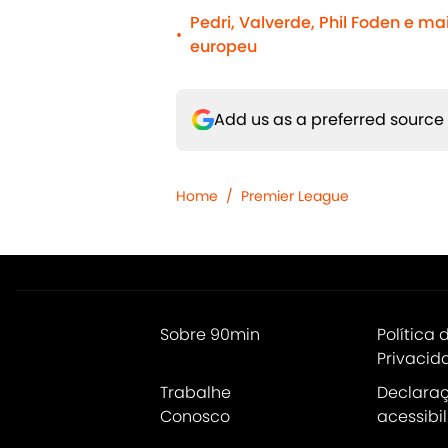
Pedri, Valverde, Phil Foden e m
•
europeu
Add us as a preferred source
Home
/
Premier League
Sobre 90min
Política 
Privacid
Trabalhe
Declara
Conosco
acessibi