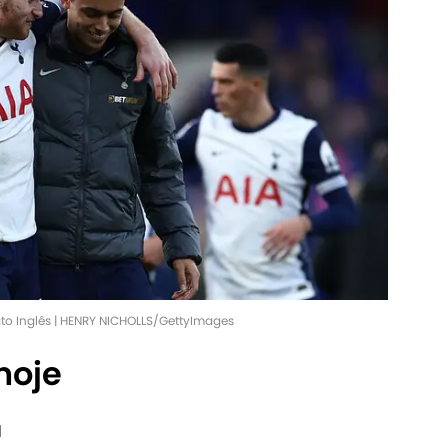
o Inglês | HENRY NICHOLLS/GettyImages
hoje
d