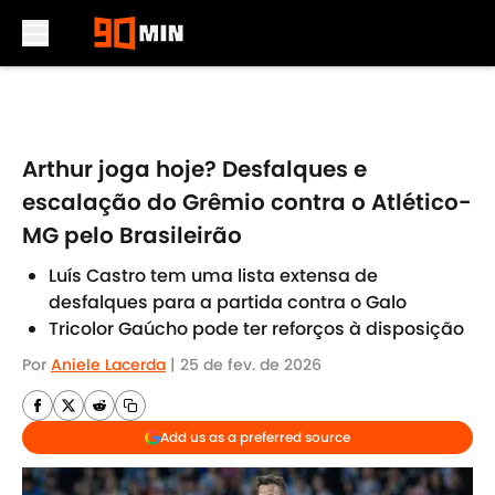
Skip to main content
Arthur joga hoje? Desfalques e
escalação do Grêmio contra o Atlético-
MG pelo Brasileirão
Luís Castro tem uma lista extensa de
desfalques para a partida contra o Galo
Tricolor Gaúcho pode ter reforços à disposição
Por
Aniele Lacerda
|
25 de fev. de 2026
Add us as a preferred source