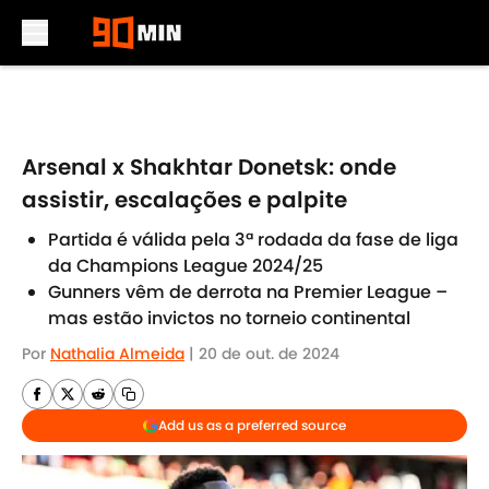
Skip to main content
Arsenal x Shakhtar Donetsk: onde
assistir, escalações e palpite
Partida é válida pela 3ª rodada da fase de liga
da Champions League 2024/25
Gunners vêm de derrota na Premier League –
mas estão invictos no torneio continental
Por
Nathalia Almeida
|
20 de out. de 2024
Add us as a preferred source