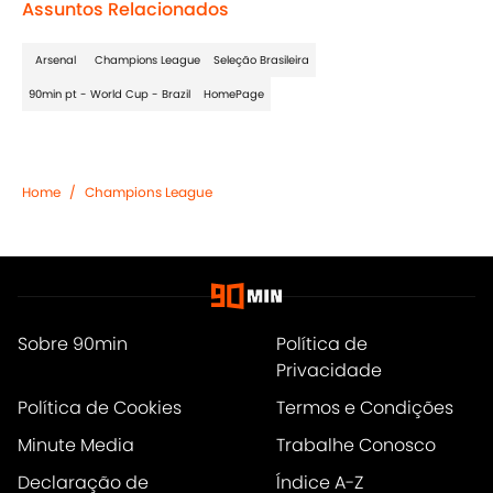
Assuntos Relacionados
Arsenal
Champions League
Seleção Brasileira
90min pt - World Cup - Brazil
HomePage
Home
/
Champions League
Sobre 90min
Política de
Privacidade
Política de Cookies
Termos e Condições
Minute Media
Trabalhe Conosco
Declaração de
Índice A-Z