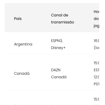
Horár
Canal de
País
do
transmissão
jogo
ESPN3,
16:00
Argentina
Disney+
(local
15:00
DAZN
EST |
Canadá
Canadá
12:00
PST
15:00