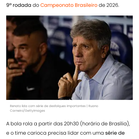
9ª rodada
do
Campeonato Brasileiro
de 2026.
Renato lida com série de desfalques importantes | Ruano
Carneiro/GettyImages
A bola rola a partir das 20h30 (horário de Brasília),
e o time carioca precisa lidar com uma
série de