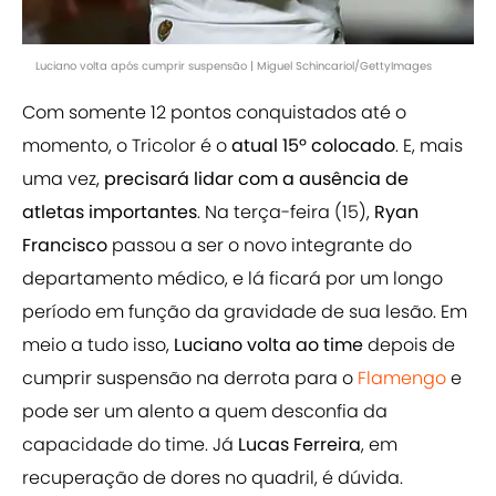
Luciano volta após cumprir suspensão | Miguel Schincariol/GettyImages
Com somente 12 pontos conquistados até o
momento, o Tricolor é o
atual 15º colocado
. E, mais
uma vez,
precisará lidar com a ausência de
atletas importantes
. Na terça-feira (15),
Ryan
Francisco
passou a ser o novo integrante do
departamento médico, e lá ficará por um longo
período em função da gravidade de sua lesão. Em
meio a tudo isso,
Luciano volta ao time
depois de
cumprir suspensão na derrota para o
Flamengo
e
pode ser um alento a quem desconfia da
capacidade do time. Já
Lucas Ferreira
, em
recuperação de dores no quadril, é dúvida.