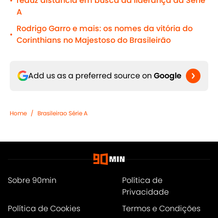
reduz distância em busca da liderança da Série
•
A
Rodrigo Garro e mais: os nomes da vitória do
•
Corinthians no Majestoso do Brasileirão
Add us as a preferred source on
Google
Home
/
Brasileirao Série A
Sobre 90min
Política de
Privacidade
Política de Cookies
Termos e Condições