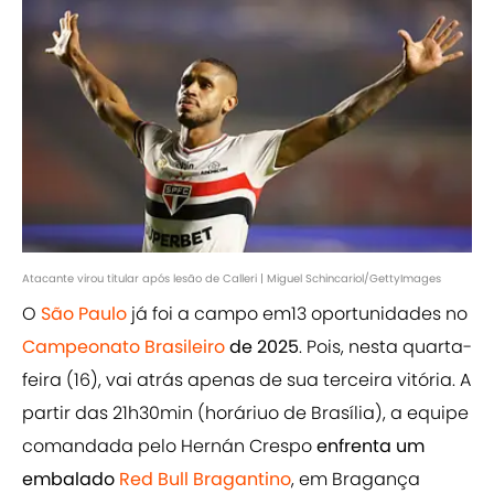
Atacante virou titular após lesão de Calleri | Miguel Schincariol/GettyImages
O
São Paulo
já foi a campo em13 oportunidades no
Campeonato Brasileiro
de 2025
. Pois, nesta quarta-
feira (16), vai atrás apenas de sua terceira vitória. A
partir das 21h30min (horáriuo de Brasília), a equipe
comandada pelo Hernán Crespo
enfrenta um
embalado
Red Bull Bragantino
, em Bragança