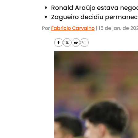
Ronald Araújo estava negoc
Zagueiro decidiu permanece
Por
Fabrício Carvalho
|
15 de jan. de 20