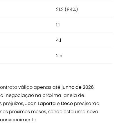
21.2 (84%)
1.1
4.1
2.5
contrato válido apenas até
junho de 2026
,
ual negociação na próxima janela de
s prejuízos,
Joan Laporta
e
Deco
precisarão
 nos próximos meses, sendo esta uma nova
 convencimento.