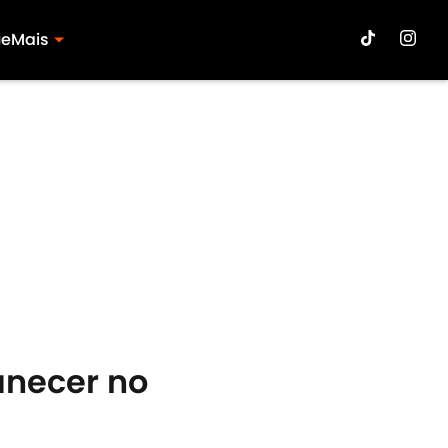
ue
Mais
anecer no