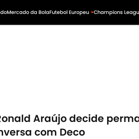
ndo
Mercado da Bola
Futebol Europeu
Champions Leag
 Ronald Araújo decide perm
nversa com Deco