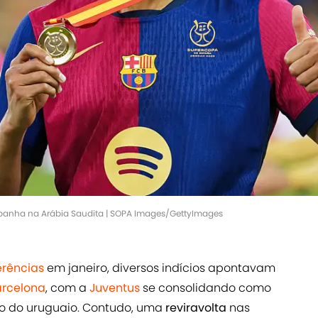
panha na Arábia Saudita | SOPA Images/GettyImages
erências
em janeiro, diversos indícios apontavam
arcelona
, com a
Juventus
se consolidando como
ão do uruguaio. Contudo, uma
reviravolta
nas