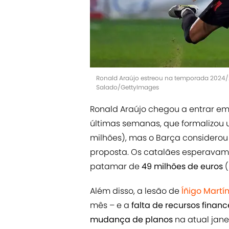
Ronald Araújo estreou na temporada 2024/2
Salado/GettyImages
Ronald Araújo chegou a entrar e
últimas semanas, que formalizou
milhões), mas o Barça considerou
proposta. Os catalães esperava
patamar de
49 milhões de euros
(
Além disso, a lesão de
Íñigo Martí
mês – e a
falta de recursos financ
mudança de
planos
na atual jan