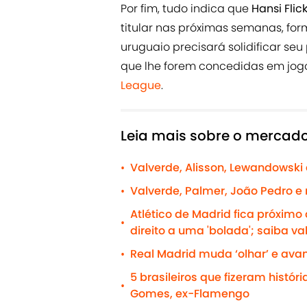
Por fim, tudo indica que
Hansi Flic
titular nas próximas semanas, fo
uruguaio precisará solidificar s
que lhe forem concedidas em jog
League
.
Leia mais sobre o mercad
Valverde, Alisson, Lewandowski
•
Valverde, Palmer, João Pedro e
•
Atlético de Madrid fica próxim
•
direito a uma 'bolada'; saiba va
Real Madrid muda ‘olhar’ e avan
•
5 brasileiros que fizeram histór
•
Gomes, ex-Flamengo