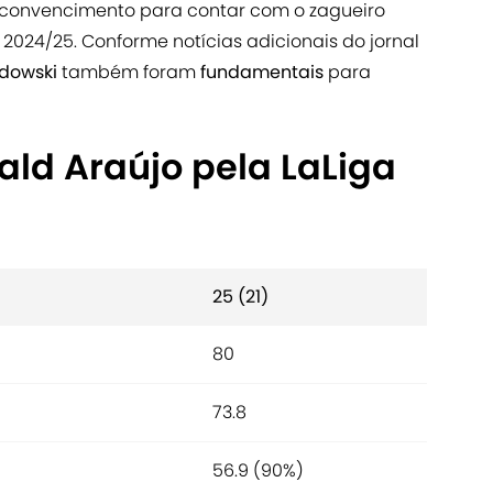
de convencimento para contar com o zagueiro
2024/25. Conforme notícias adicionais do jornal
ndowski
também
foram
fundamentais
para
ld Araújo pela LaLiga
25 (21)
80
73.8
56.9 (90%)