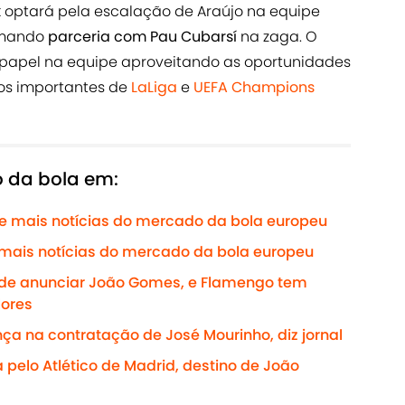
k
optará pela escalação de Araújo na equipe
rmando
parceria com Pau Cubarsí
na zaga. O
eu papel na equipe aproveitando as oportunidades
os importantes de
LaLiga
e
UEF
A Champions
o da bola em:
 e mais notícias do mercado da bola europeu
 mais notícias do mercado da bola europeu
o de anunciar João Gomes, e Flamengo tem
lores
ça na contratação de José Mourinho, diz jornal
ia pelo Atlético de Madrid, destino de João