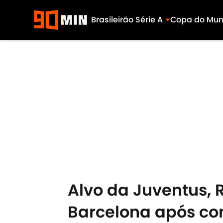
Brasileirão Série A
Copa do Mu
Skip to main content
Alvo da Juventus,
Barcelona após co