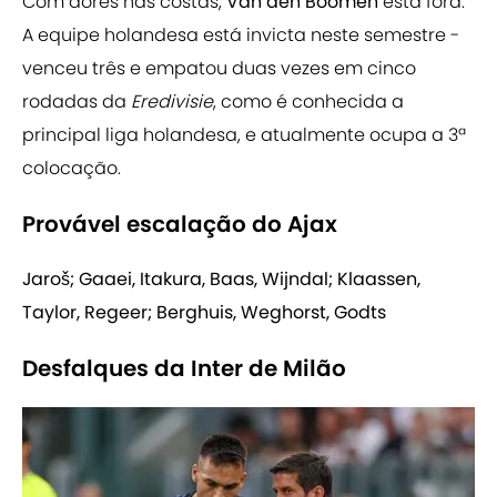
Com dores nas costas,
Van den Boomen
está fora.
A equipe holandesa está invicta neste semestre -
venceu três e empatou duas vezes em cinco
rodadas da
Eredivisie
, como é conhecida a
principal liga holandesa, e atualmente ocupa a 3ª
colocação.
Provável escalação do Ajax
Jaroš; Gaaei, Itakura, Baas, Wijndal; Klaassen,
Taylor, Regeer; Berghuis, Weghorst, Godts
Desfalques da Inter de Milão