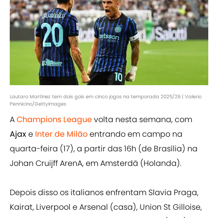
Lautaro Martínez tem dois gols em cinco jogos na temporada 2025/26 | Valerio
Pennicino/GettyImages
A
Champions League
volta nesta semana, com
Ajax
e
Inter de Milão
entrando em campo na
quarta-feira (17), a partir das 16h (de Brasília) na
Johan Cruijff ArenA, em Amsterdã (Holanda).
Depois disso os italianos enfrentam Slavia Praga,
Kairat, Liverpool e Arsenal (casa), Union St Gilloise,