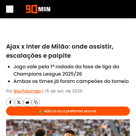
Skip to main content
Ajax x Inter de Milão: onde assistir,
escalações e palpite
Jogo vale pela 1ª rodada da fase de liga da
Champions League 2025/26
Ambos os times já foram campeões do torneio
Por
Bia Palumbo
|
15 de set. de 2025
Add us as a preferred source