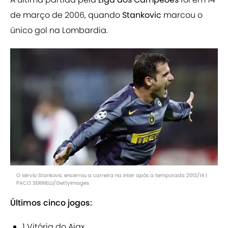
de março de 2006, quando
Stankovic
marcou o
único gol na Lombardia.
O sérvio Stankovic encerrou a carreira na Inter após a temporada 2013/14 |
PACO SERINELLI/GettyImages
Últimos cinco jogos:
1 Vitória do Ajax