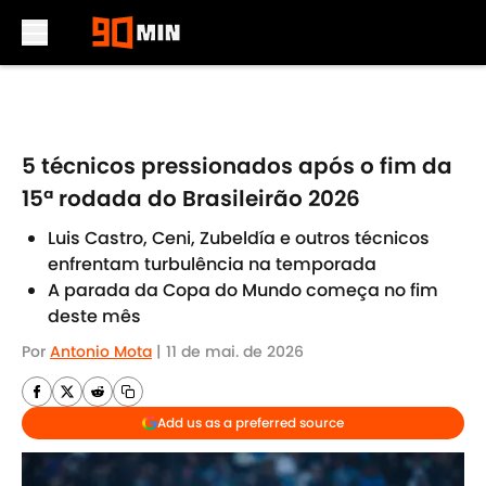
Skip to main content
5 técnicos pressionados após o fim da
15ª rodada do Brasileirão 2026
Luis Castro, Ceni, Zubeldía e outros técnicos
enfrentam turbulência na temporada
A parada da Copa do Mundo começa no fim
deste mês
Por
Antonio Mota
|
11 de mai. de 2026
Add us as a preferred source