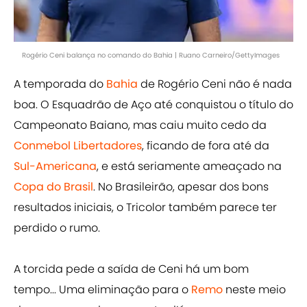
Rogério Ceni balança no comando do Bahia | Ruano Carneiro/GettyImages
A temporada do
Bahia
de Rogério Ceni não é nada
boa. O Esquadrão de Aço até conquistou o título do
Campeonato Baiano, mas caiu muito cedo da
Conmebol Libertadores
, ficando de fora até da
Sul-Americana
, e está seriamente ameaçado na
Copa do Brasil
. No Brasileirão, apesar dos bons
resultados iniciais, o Tricolor também parece ter
perdido o rumo.
A torcida pede a saída de Ceni há um bom
tempo... Uma eliminação para o
Remo
neste meio