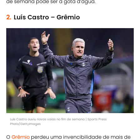
de semana pode ser a gota d’água.
2.
Luís Castro – Grêmio
Luís Castro ouviu novas vaias no fim de semana | Sports Press
Photo/GettyImages
O
Grêmio
perdeu uma invencibilidade de mais de