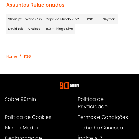
Assuntos Relacionados
90min pt - World Cup
Copa do Mundo 2022
PSG
Neymar
David Luiz
Chelsea
TS3 – Thiago Silva
Home
/
PSG
Sobre 90min
Política de
Privacidade
Política de Cookies
Termos e Condições
Minute Media
Trabalhe Conosco
Declaração de
Índice A-Z