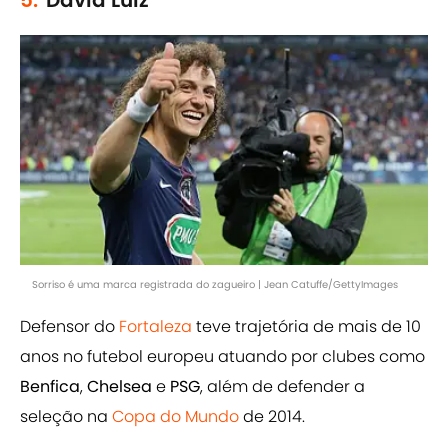
5.
David Luiz
Sorriso é uma marca registrada do zagueiro | Jean Catuffe/GettyImages
Defensor do
Fortaleza
teve trajetória de mais de 10
anos no futebol europeu atuando por clubes como
Benfica
,
Chelsea
e
PSG
, além de defender a
seleção na
Copa do Mundo
de 2014.