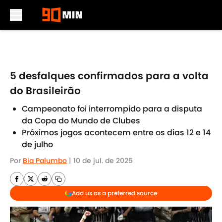
Skip to main content
5 desfalques confirmados para a volta
do Brasileirão
Campeonato foi interrompido para a disputa
da Copa do Mundo de Clubes
Próximos jogos acontecem entre os dias 12 e 14
de julho
Por
Bia Palumbo
|
10 de jul. de 2025
Add us as a preferred source