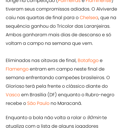
longe na competição (
Palmeiras
e
Fluminense
)
tiveram seus compromissos adiados. O Alviverde
caiu nas quartas de final para o
Chelsea
, que na
sequência ganhou do Tricolor das Laranjeiras.
Ambos ganharam mais dias de descanso e só
voltam a campo na semana que vem.
Eliminados nas oitavas de final,
Botafogo
e
Flamengo
entram em campo neste final de
semana enfrentando campeões brasileiros. O
Glorioso terá pela frente o clássico diante do
Vasco
em Brasília (DF) enquanto o Rubro-negro
recebe o
São Paulo
no Maracanã.
Enquanto a bola não volta a rolar o
90min
te
atualiza com a lista de alguns jogadores