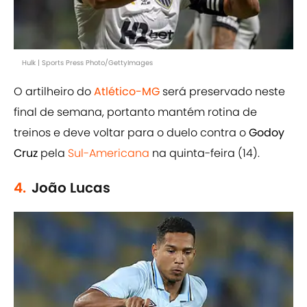
Hulk | Sports Press Photo/GettyImages
O artilheiro do
Atlético-MG
será preservado neste
final de semana, portanto mantém rotina de
treinos e deve voltar para o duelo contra o
Godoy
Cruz
pela
Sul-Americana
na quinta-feira (14).
4.
João Lucas