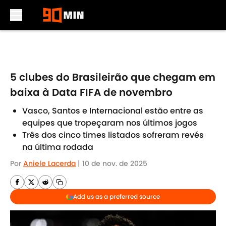
Skip to main content
5 clubes do Brasileirão que chegam em
baixa à Data FIFA de novembro
Vasco, Santos e Internacional estão entre as
equipes que tropeçaram nos últimos jogos
Três dos cinco times listados sofreram revés
na última rodada
Por
Aniele Lacerda
|
10 de nov. de 2025
Add us as a preferred source