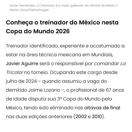
Javier Hernández, o Chicharito, é o maior goleador da história do México |
Hector Vivas/GettyImages
Conheça o treinador do México nesta
Copa do Mundo 2026
Treinador identificado, experiente e acostumado a
estar na área técnica mexicana em Mundiais,
Javier Aguirre
será o responsável por comandar
La
Tricolor
no torneio. Ocupando este cargo desde
julho de 2024 – quando assumiu a vaga do
demitido Jaime Lozano –, o profissional de 67 anos
de idade disputa sua 3ª Copa do Mundo pelo
México, tendo sido eliminado nas
oitavas de final
nas duas edições anteriores (
2002
e
2010
).