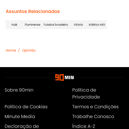
Assuntos Relacionados
Hulk
Fluminense
Futebol brasileiro
Vitória
Atlético MG
Home
/
Opinião
Sobre 90min
Política de
Privacidade
Política de Cookies
Termos e Condições
Minute Media
Trabalhe Conosco
Declaração de
Índice A-Z