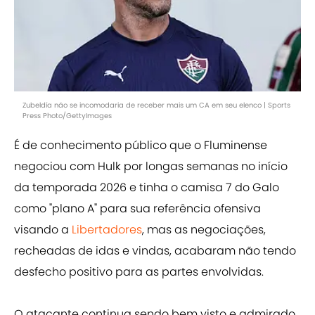
Zubeldía não se incomodaria de receber mais um CA em seu elenco | Sports
Press Photo/GettyImages
É de conhecimento público que o Fluminense
negociou com Hulk por longas semanas no início
da temporada 2026 e tinha o camisa 7 do Galo
como "plano A" para sua referência ofensiva
visando a
Libertadores
, mas as negociações,
recheadas de idas e vindas, acabaram não tendo
desfecho positivo para as partes envolvidas.
O atacante continua sendo bem visto e admirado