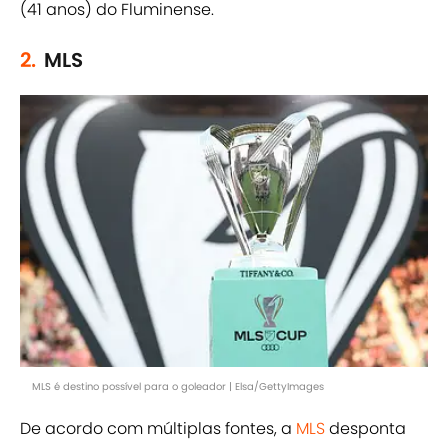
(41 anos) do Fluminense.
2.
MLS
MLS é destino possível para o goleador | Elsa/GettyImages
De acordo com múltiplas fontes, a
MLS
desponta