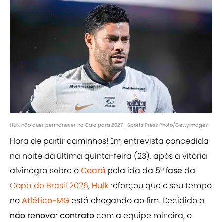
Hulk não quer permanecer no Galo para 2027 | Sports Press Photo/GettyImages
Hora de partir caminhos! Em entrevista concedida
na noite da última quinta-feira (23), após a vitória
alvinegra sobre o
Ceará
pela ida da
5ª fase
da
Copa do Brasil 2026
,
Hulk
reforçou que o seu tempo
no
Atlético-MG
está chegando ao fim. Decidido a
não renovar contrato
com a equipe mineira, o