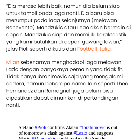
“Dia merasa lebih baik, namun dia belum siap
untuk tampil pada laga nanti. Dia baru bisa
merumput pada laga selanjutnya (melawan
Benevento). Mandzukic atau Leao akan bermain di
depan. Mandzukic siap dan memiliki karakteristik
yang kami butuhkan di depan gawang lawan,”
jelas Pioli seperti dikutip dari
Football Italia.
Milan
sebenarnya menghadapi laga melawan
Lazio dengan banyaknya pemain yang tidak fit.
Tidak hanya Ibrahimovic saja yang mengalami
cedera, namun beberapa nama lain seperti Theo
Hernandez dan Romagnoli juga belum bisa
dipastikan dapat dimainkan di pertandingan
nanti.
Stefano
#Pioli
confirms Zlatan
#Ibrahimovic
is out
of tomorrow’s clash against
#Lazio
and suggests
Mario
#Mandzukic
could replace the Swede.