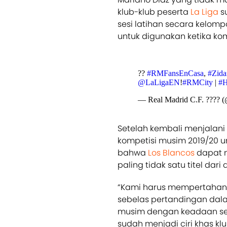
klub-klub peserta
La Liga
s
sesi latihan secara kelomp
untuk digunakan ketika kom
??
#RMFansEnCasa
,
#Zida
@LaLigaEN
!
#RMCity
|
#H
— Real Madrid C.F. ???? 
Setelah kembali menjalani
kompetisi musim 2019/20 un
bahwa
Los Blancos
dapat m
paling tidak satu titel dar
“Kami harus mempertahanka
sebelas pertandingan dal
musim dengan keadaan seba
sudah menjadi ciri khas k