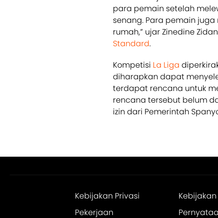
para pemain setelah mele
senang. Para pemain juga
rumah,” ujar Zinedine Zid
Standard
.
Kompetisi
La Liga
diperkira
diharapkan dapat menyelesa
terdapat rencana untuk m
rencana tersebut belum d
izin dari Pemerintah Spanyo
Kebijakan Privasi
Kebijakan
Pekerjaan
Pernyataan