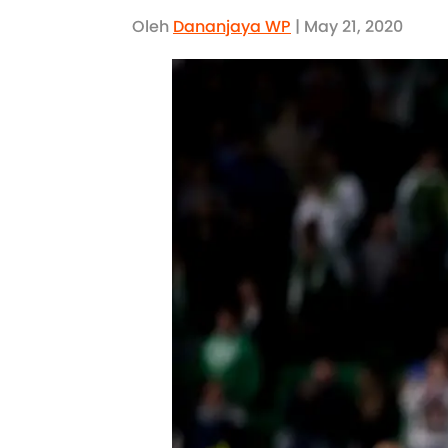
Oleh
Dananjaya WP
| May 21, 2020