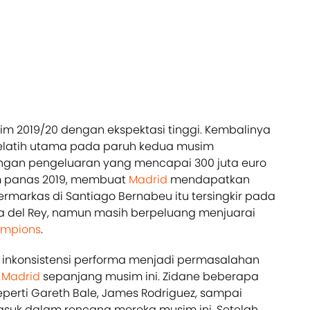
m 2019/20 dengan ekspektasi tinggi. Kembalinya
pelatih utama pada paruh kedua musim
gan pengeluaran yang mencapai 300 juta euro
m panas 2019, membuat
Madrid
mendapatkan
bermarkas di Santiago Bernabeu itu tersingkir pada
a del Rey, namun masih berpeluang menjuarai
ampions
.
inkonsistensi performa menjadi permasalahan
h
Madrid
sepanjang musim ini. Zidane beberapa
perti Gareth Bale, James Rodriguez, sampai
asuk dalam rencana mereka musim ini. Setelah