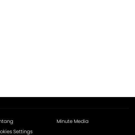
ntang
Minute Media
okies Settings