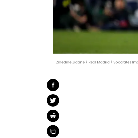
Zinedine Zidane / Real Madrid / Soccrates I