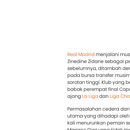
Real Madrid
menjalani musi
Zinedine Zidane sebagai 
sebelumnya, ditambah den
pada bursa transfer musi
sorotan tinggi. Klub yang 
babak perempat final Cop
ajang
La Liga
dan
Liga Ch
Permasalahan cedera dan 
utama yang dihadapi ole
kali menurunkan pemain se
Mariano Diaz yang tidak m