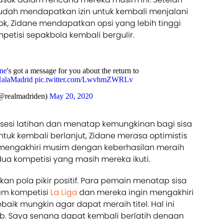
udah mendapatkan izin untuk kembali menjalani
ok, Zidane mendapatkan opsi yang lebih tinggi
petisi sepakbola kembali bergulir.
ne
's got a message for you about the return to
alaMadrid
pic.twitter.com/LwvhmZWRLv
(@realmadriden)
May 20, 2020
 sesi latihan dan menatap kemungkinan bagi sisa
tuk kembali berlanjut, Zidane merasa optimistis
engakhiri musim dengan keberhasilan meraih
i dua kompetisi yang masih mereka ikuti.
n pola pikir positif. Para pemain menatap sisa
am kompetisi
La Liga
dan mereka ingin mengakhiri
ik mungkin agar dapat meraih titel. Hal ini
lub. Saya senang dapat kembali berlatih dengan