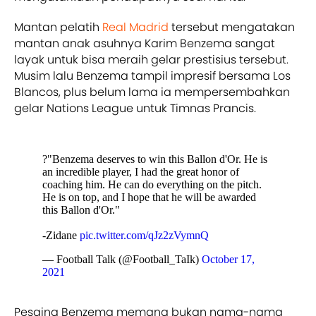
Mantan pelatih
Real Madrid
tersebut mengatakan
mantan anak asuhnya Karim Benzema sangat
layak untuk bisa meraih gelar prestisius tersebut.
Musim lalu Benzema tampil impresif bersama Los
Blancos, plus belum lama ia mempersembahkan
gelar Nations League untuk Timnas Prancis.
?️"Benzema deserves to win this Ballon d'Or. He is
an incredible player, I had the great honor of
coaching him. He can do everything on the pitch.
He is on top, and I hope that he will be awarded
this Ballon d'Or."
-Zidane
pic.twitter.com/qJz2zVymnQ
— Football Talk (@Football_TaIk)
October 17,
2021
Pesaing Benzema memang bukan nama-nama