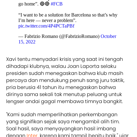
go home”. 🔵🔴
#FCB
“I want to be a solution for Barcelona so that’s why
I’m here — never a problem”.
pic.twitter.com/4P4PCTaPBf
— Fabrizio Romano (@FabrizioRomano)
October
15, 2022
Xavi tentu menyadari krisis yang saat ini tengah
dihadapi klubnya, walau Joan Laporta selaku
presiden sudah menegaskan bahwa klub masih
percaya dan mendukung penuh sang juru taktik,
pria berusia 41 tahun itu menegaskan bahwa
dirinya sama sekali tak menutup peluang untuk
lengser andai gagal membawa timnya bangkit.
"Kami sudah memperlihatkan perkembangan
yang signifikan sejak saya mengambil alih tim.
Soal hasil, saya menyayangkan hasil imbang
dengan
Inter,
karena kami tampil begitu baik," ujar