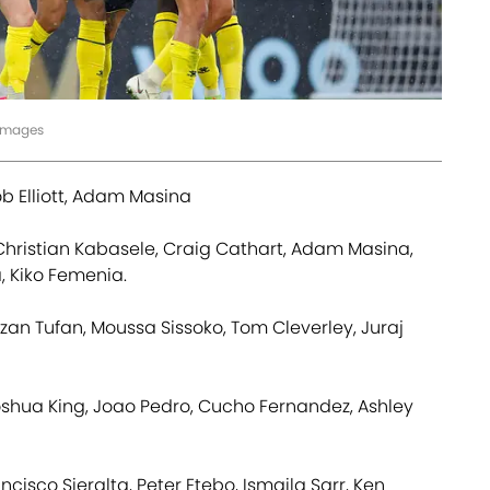
yImages
b Elliott, Adam Masina
Christian Kabasele, Craig Cathart, Adam Masina,
 Kiko Femenia.
zan Tufan, Moussa Sissoko, Tom Cleverley, Juraj
oshua King, Joao Pedro, Cucho Fernandez, Ashley
ncisco Sieralta, Peter Etebo, Ismaila Sarr, Ken