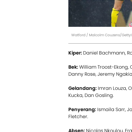
Watford / Malcolm Couzens/Gett
Kiper:
Daniel Bachmann, Ro
Bek:
William Troost-Ekong, 
Danny Rose, Jeremy Ngakia,
Gelandang:
Imran Louza, O
Kucka, Dan Gosling.
Penyerang:
Ismaila Sarr, J
Fletcher.
Absen:
Nicolas Nkoulou, Fra