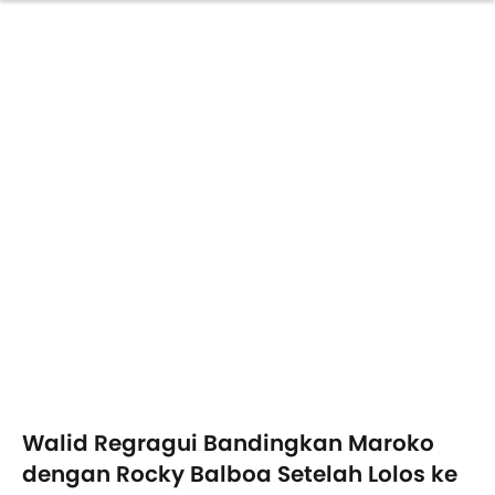
Walid Regragui Bandingkan Maroko
dengan Rocky Balboa Setelah Lolos ke