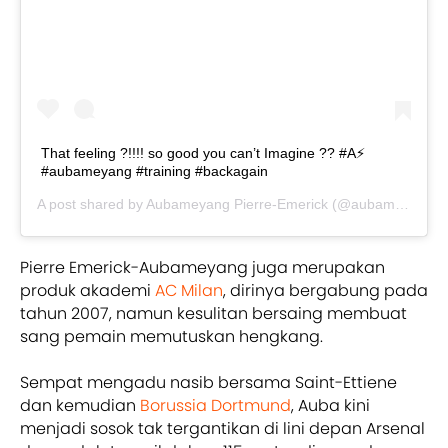
That feeling ?!!!! so good you can’t Imagine ?? #A⚡️
#aubameyang #training #backagain
A post shared by
Aubameyang Pierre-Emerick
(@aubameyang97) on
Pierre Emerick-Aubameyang juga merupakan
produk akademi
AC Milan
, dirinya bergabung pada
tahun 2007, namun kesulitan bersaing membuat
sang pemain memutuskan hengkang.
Sempat mengadu nasib bersama Saint-Ettiene
dan kemudian
Borussia Dortmund
, Auba kini
menjadi sosok tak tergantikan di lini depan Arsenal