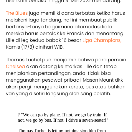
Lisensi ini berlaku hingga 31 Mei 2022 mendatang.
The Blues
juga memiliki dana terbatas ketika harus
melakoni laga tandang, hal ini membuat publik
bertanya-tanya bagaimana akomodasi kala
mereka harus bertolak ke Prancis dan menantang
Lille di leg kedua babak 16 besar
Liga Champions,
Kamis (17/3) dinihari WIB.
Thomas Tuchel pun menjamin bahwa para pemain
Chelsea
akan datang ke markas Lille dan tetap
menjalankan pertandingan, andai tidak bisa
menggunakan pesawat pribadi, Mason Mount dkk
akan pergi menggunakan kereta, bus atau bahkan
van yang disetiri langsung oleh sang pelatih.
?️ "We can go by plane. If not, we go by train. If
not, we go by bus. If not, I drive a seven-seater!"
Thomas Tuchel is letting nothing stop him from