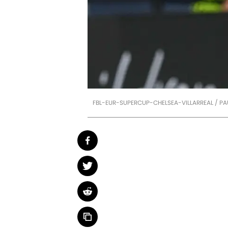
FBL-EUR-SUPERCUP-CHELSEA-VILLARREAL / PAU