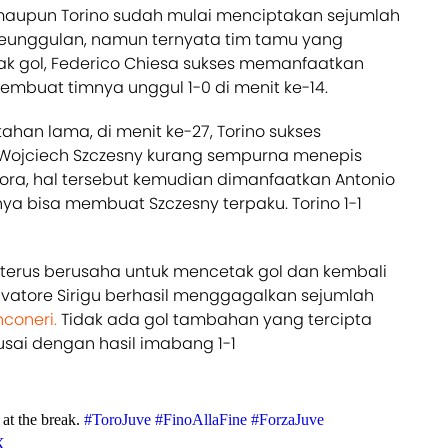
aupun Torino sudah mulai menciptakan sejumlah
eunggulan, namun ternyata tim tamu yang
tak gol, Federico Chiesa sukses memanfaatkan
embuat timnya unggul 1-0 di menit ke-14.
tahan lama, di menit ke-27, Torino sukses
ojciech Szczesny kurang sempurna menepis
ra, hal tersebut kemudian dimanfaatkan Antonio
ya bisa membuat Szczesny terpaku. Torino 1-1
 terus berusaha untuk mencetak gol dan kembali
lvatore Sirigu berhasil menggagalkan sejumlah
nconeri.
Tidak ada gol tambahan yang tercipta
ai dengan hasil imabang 1-1
 at the break.
#ToroJuve
#FinoAllaFine
#ForzaJuve
X