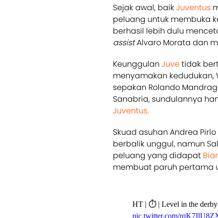
Sejak awal, baik
Juventus
m
peluang untuk membuka k
berhasil lebih dulu mence
assist
Alvaro Morata dan m
Keunggulan
Juve
tidak ber
menyamakan kedudukan, W
sepakan Rolando Mandrago
Sanabria, sundulannya han
Juventus.
Skuad asuhan Andrea Pirlo
berbalik unggul, namun Sa
peluang yang didapat
Bia
membuat paruh pertama us
HT | ⏱ | Level in the derby
pic.twitter.com/rqK7IlU8Z