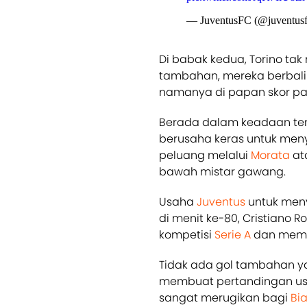
— JuventusFC (@juventus
Di babak kedua, Torino ta
tambahan, mereka berbalik
namanya di papan skor pa
Berada dalam keadaan ter
berusaha keras untuk me
peluang melalui
Morata
at
bawah mistar gawang.
Usaha
Juventus
untuk men
di menit ke-80, Cristiano 
kompetisi
Serie A
dan memb
Tidak ada gol tambahan ya
membuat pertandingan usai 
sangat merugikan bagi
Bi