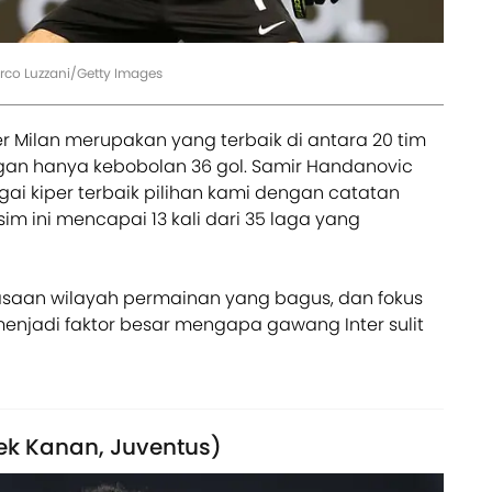
arco Luzzani/Getty Images
r Milan merupakan yang terbaik di antara 20 tim
gan hanya kebobolan 36 gol. Samir Handanovic
agai kiper terbaik pilihan kami dengan catatan
m ini mencapai 13 kali dari 35 laga yang
asaan wilayah permainan yang bagus, dan fokus
menjadi faktor besar mengapa gawang Inter sulit
k Kanan, Juventus)