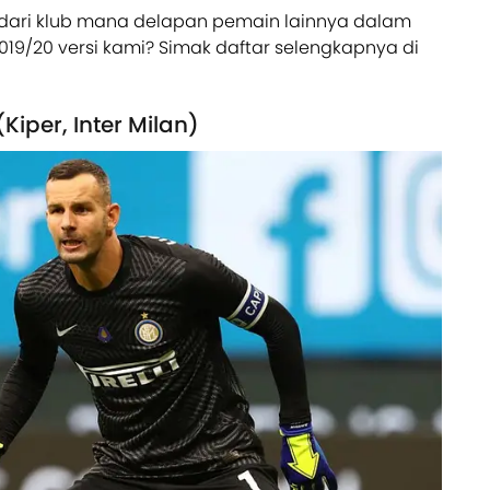
 dari klub mana delapan pemain lainnya dalam
2019/20 versi kami? Simak daftar selengkapnya di
iper, Inter Milan)