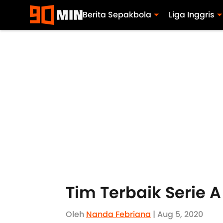
Berita Sepakbola
Liga Inggris
Tim Terbaik Serie A
Oleh
Nanda Febriana
| Aug 5, 2020