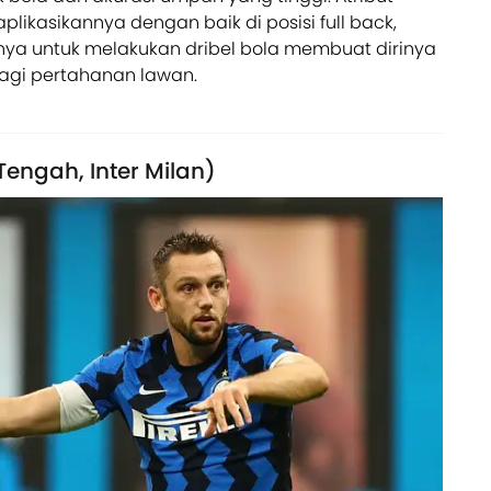
ikasikannya dengan baik di posisi full back,
inya untuk melakukan dribel bola membuat dirinya
gi pertahanan lawan.
 Tengah, Inter Milan)