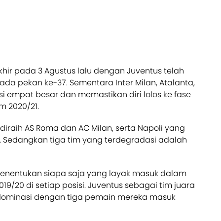
khir pada 3 Agustus lalu dengan Juventus telah
ada pekan ke-37. Sementara Inter Milan, Atalanta,
isi empat besar dan memastikan diri lolos ke fase
m 2020/21.
a diraih AS Roma dan AC Milan, serta Napoli yang
a. Sedangkan tiga tim yang terdegradasi adalah
menentukan siapa saja yang layak masuk dalam
2019/20 di setiap posisi. Juventus sebagai tim juara
ominasi dengan tiga pemain mereka masuk