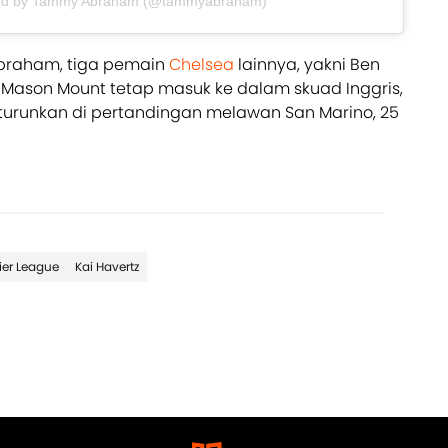
red by Tammy Abraham (@tammyabraham)
raham, tiga pemain
Chelsea
lainnya, yakni Ben
n Mason Mount tetap masuk ke dalam skuad Inggris,
turunkan di pertandingan melawan San Marino, 25
ier League
Kai Havertz