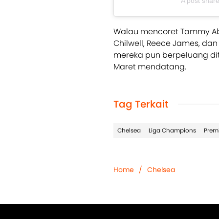
A post sha
Walau mencoret Tammy Ab
Chilwell, Reece James, da
mereka pun berpeluang di
Maret mendatang.
Tag Terkait
Chelsea
Liga Champions
Prem
Home
/
Chelsea