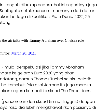
ni tengah dibekap cedera, hal ini sepertinya juga
 Southgate untuk mencoret namanya dari daftar
kan berlaga di kualifikasi Piala Dunia 2022, 25
atang.
r-the-air talks with Tammy Abraham over Chelsea role
mirror)
March 20, 2021
lik mulai berspekulasi jika Tammy Abraham
hgate ke gelaran Euro 2020 yang akan
ndatang, namun Thomas Tuchel selaku pelatih
hal tersebut. Pria asal Jerman itu juga merasa
u akan segera kembali ke skuad The Three Lions.
(pencoretan dari skuad timnas Inggris) dengan
aya rasa dia lebih mengkhawatirkan posisinya di