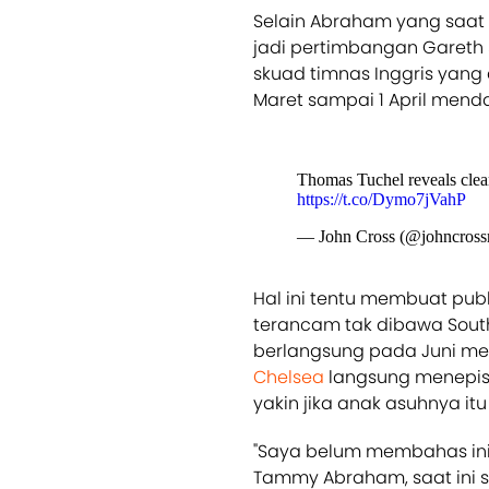
Selain Abraham yang saat i
jadi pertimbangan Gareth
skuad timnas Inggris yang a
Maret sampai 1 April mend
Thomas Tuchel reveals clea
https://t.co/Dymo7jVahP
— John Cross (@johncross
Hal ini tentu membuat pub
terancam tak dibawa Sout
berlangsung pada Juni me
Chelsea
langsung menepis 
yakin jika anak asuhnya it
"Saya belum membahas ini 
Tammy Abraham, saat ini s