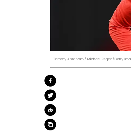
Tammy Abraham / Michael Regan/Getty Im