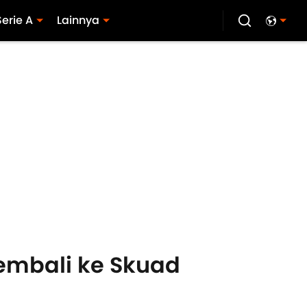
Serie A
Lainnya
embali ke Skuad