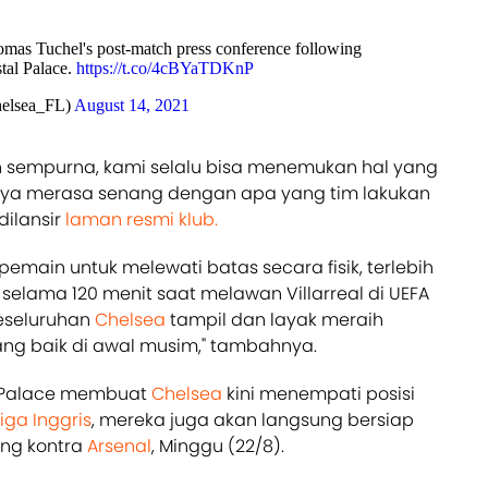
mas Tuchel's post-match press conference following
tal Palace.
https://t.co/4cBYaTDKnP
elsea_FL)
August 14, 2021
 sempurna, kami selalu bisa menemukan hal yang
 saya merasa senang dengan apa yang tim lakukan
 dilansir
laman resmi klub.
emain untuk melewati batas secara fisik, terlebih
elama 120 menit saat melawan Villarreal di UEFA
keseluruhan
Chelsea
tampil dan layak meraih
yang baik di awal musim," tambahnya.
 Palace membuat
Chelsea
kini menempati posisi
Liga Inggris
, mereka juga akan langsung bersiap
ang kontra
Arsenal
, Minggu (22/8).