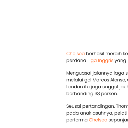
Chelsea
berhasil meraih k
perdana
Liga Inggris
yang b
Menguasai jalannya laga s
melalui gol Marcos Alonso, 
London itu juga unggul ja
berbanding 38 persen.
Seusai pertandingan, Tho
pada anak asuhnya, pelat
performa
Chelsea
sepanjan