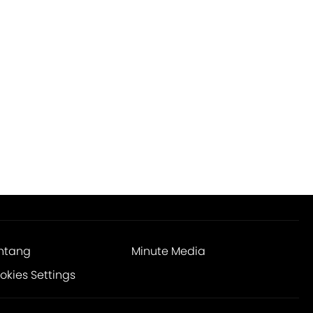
ntang
Minute Media
okies Settings