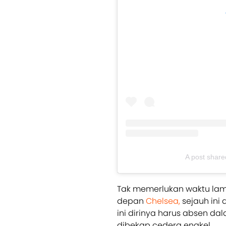
A post share
Tak memerlukan waktu lama,
depan
Chelsea,
sejauh ini 
ini dirinya harus absen d
dibekap cedera engkel.