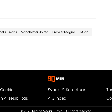
elu Lukaku
Manchester United
Premier League
Milan
 Cookie
Syarat & Ketentuan
Te
 Aksesibilitas
A-Z Index
Co
© 2026
Minute Media 90min
- All rights reserved