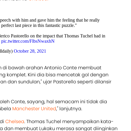
speech with him and gave him the feeling that he really
erfect last piece in this fantastic puzzle."
rico Pastorello on the impact that Thomas Tuchel had in
a
pic.twitter.com/FlbsNwaxhN
ldaily)
October 28, 2021
m di bawah arahan Antonio Conte membuat
g komplet. Kini dia bisa mencetak gol dengan
nan dan sundulan," ujar Pastorello seperti dilansir
oleh Conte, sayang, hal semacam ini tidak dia
mbela
Manchester United
," lanjutnya.
 di
Chelsea
. Thomas Tuchel menyampaikan kata-
asa dan membuat Lukaku merasa sangat diinginkan