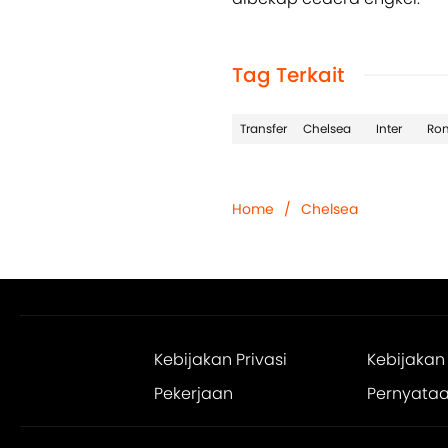
Tag Terkait
Transfer
Chelsea
Inter
Rom
Home
/
Chelsea
Kebijakan Privasi
Kebijakan
Pekerjaan
Pernyataan