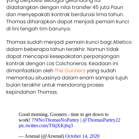
yang berposisi sebagai gelandang itu
didatangkan dengan nilai transfer 45 juta Paun
dan menyepakati kontrak berdurasi lima tahun.
Thomas diharapkan dapat menjadi pemain kunci
di lini tengah tim barunya.
Thomas sudah menjadi pemain kunci bagi Atletico
dalam beberapa tahun terakhir. Namun tidak
dapat mencapai kesepakatan perpanjangan
kontrak dengan Los Colchoneros. Keadaan ini
dimanfaatkan oleh
The Gunners
yang sudah
memantau situasinya dalam enam sampai tujuh
bulan terakhir untuk mendorong proses
kepindahan Thomas.
Good morning, Gooners - time to get down to
work! ??
#NoThomasNoPartey
|
@ThomasPartey22
pic.twitter.com/T6tjXKjbq3
— Arsenal (@Arsenal)
October 14, 2020