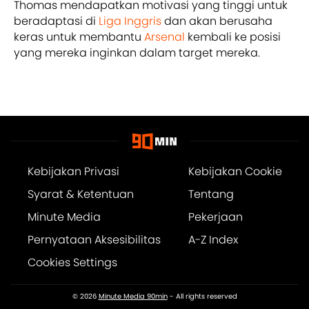
Thomas mendapatkan motivasi yang tinggi untuk
beradaptasi di
Liga Inggris
dan akan berusaha
keras untuk membantu
Arsenal
kembali ke posisi
yang mereka inginkan dalam target mereka.
Kebijakan Privasi
Kebijakan Cookie
Syarat & Ketentuan
Tentang
Minute Media
Pekerjaan
Pernyataan Aksesibilitas
A-Z Index
Cookies Settings
© 2026
Minute Media 90min
- All rights reserved